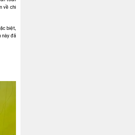
m về chi
ặc biệt,
n này đã