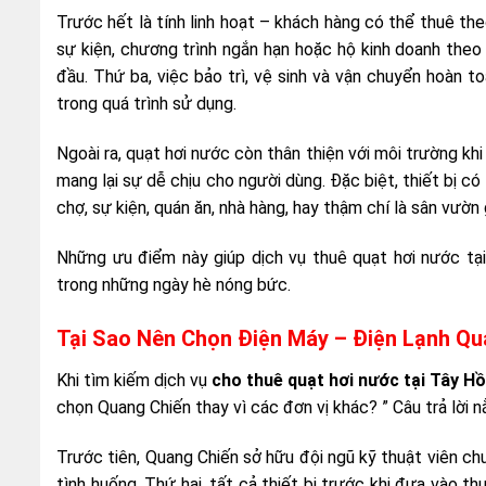
Trước hết là tính linh hoạt – khách hàng có thể thuê th
sự kiện, chương trình ngắn hạn hoặc hộ kinh doanh theo m
đầu. Thứ ba, việc bảo trì, vệ sinh và vận chuyển hoàn t
trong quá trình sử dụng.
Ngoài ra, quạt hơi nước còn thân thiện với môi trường kh
mang lại sự dễ chịu cho người dùng. Đặc biệt, thiết bị có
chợ, sự kiện, quán ăn, nhà hàng, hay thậm chí là sân vườn 
Những ưu điểm này giúp dịch vụ thuê quạt hơi nước tạ
trong những ngày hè nóng bức.
Tại Sao Nên Chọn Điện Máy – Điện Lạnh Qu
Khi tìm kiếm dịch vụ
cho thuê quạt hơi nước tại Tây Hồ
chọn Quang Chiến thay vì các đơn vị khác? ” Câu trả lời
Trước tiên, Quang Chiến sở hữu đội ngũ kỹ thuật viên chu
tình huống. Thứ hai, tất cả thiết bị trước khi đưa vào 