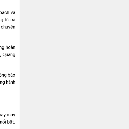
 bạch và
ng từ cá
ự chuyên
àng hoàn
t, Quang
hông báo
ồng hành
 hay máy
nổi bật.