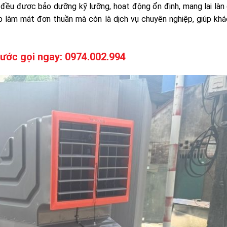
ị đều được bảo dưỡng kỹ lưỡng, hoạt động ổn định, mang lại làn
háp làm mát đơn thuần mà còn là dịch vụ chuyên nghiệp, giúp kh
nước gọi ngay: 0974.002.994