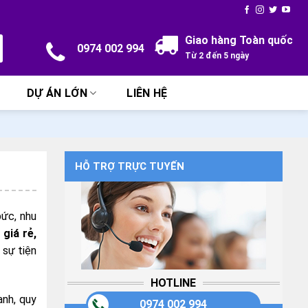
Giao hàng Toàn quốc
0974 002 994
Từ 2 đến 5 ngày
DỰ ÁN LỚN
LIÊN HỆ
HỖ TRỢ TRỰC TUYẾN
bức, nhu
 giá rẻ,
 sự tiện
HOTLINE
anh, quy
0974 002 994