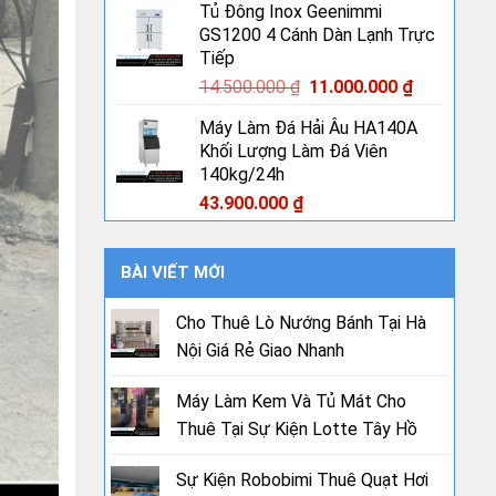
Tủ Đông Inox Geenimmi
GS1200 4 Cánh Dàn Lạnh Trực
Tiếp
Giá
Giá
14.500.000
₫
11.000.000
₫
gốc
hiện
Máy Làm Đá Hải Âu HA140A
là:
tại
Khối Lượng Làm Đá Viên
14.500.000 ₫.
là:
140kg/24h
11.000.000
43.900.000
₫
BÀI VIẾT MỚI
Cho Thuê Lò Nướng Bánh Tại Hà
Nội Giá Rẻ Giao Nhanh
Máy Làm Kem Và Tủ Mát Cho
Thuê Tại Sự Kiện Lotte Tây Hồ
Sự Kiện Robobimi Thuê Quạt Hơi