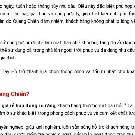
eo ngày, tuần hoặc tháng tùy nhu cầu. Điều này đặc biệt phù hợp
ùa. Thứ hai, giá thuê vô cùng hợp lý, giúp tiết kiệm chi phí đầ
oàn do Quang Chiến đảm nhiệm, khách hàng không phải lo lắng về
i sử dụng hơi nước để làm mát, hạn chế khói bụi, tăng độ ẩm khôn
 thể sử dụng cả trong nhà lẫn ngoài trời, phục vụ đa dạng nhu cầu
gia đình.
i Tây Hồ trở thành lựa chọn thông minh và tối ưu nhất cho kh
ang Chiến?
 giá rẻ hợp đồng rõ ràng
, khách hàng thường đặt câu hỏi: “ Tại
 nằm ở sự khác biệt trong phong cách phục vụ và cam kết chất lư
yên nghiệp, giàu kinh nghiệm, luôn sẵn sàng hỗ trợ khách hàng t
thuê đều được kiểm tra nghiêm ngặt, đảm bảo hoạt động trơn tru,