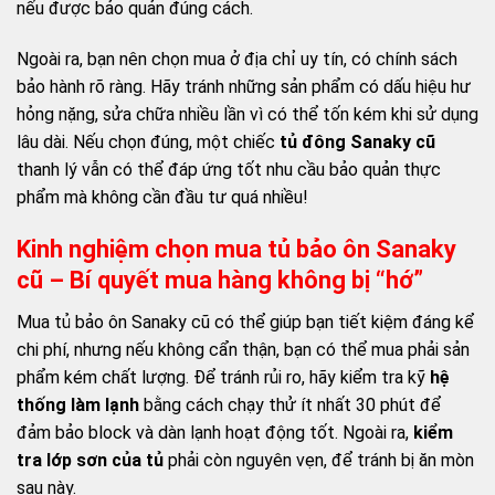
nếu được bảo quản đúng cách.
Ngoài ra, bạn nên chọn mua ở địa chỉ uy tín, có chính sách
bảo hành rõ ràng. Hãy tránh những sản phẩm có dấu hiệu hư
hỏng nặng, sửa chữa nhiều lần vì có thể tốn kém khi sử dụng
lâu dài. Nếu chọn đúng, một chiếc
tủ đông Sanaky cũ
thanh lý vẫn có thể đáp ứng tốt nhu cầu bảo quản thực
phẩm mà không cần đầu tư quá nhiều!
Kinh nghiệm chọn mua tủ bảo ôn Sanaky
cũ – Bí quyết mua hàng không bị “hớ”
Mua tủ bảo ôn Sanaky cũ có thể giúp bạn tiết kiệm đáng kể
chi phí, nhưng nếu không cẩn thận, bạn có thể mua phải sản
phẩm kém chất lượng. Để tránh rủi ro, hãy kiểm tra kỹ
hệ
thống làm lạnh
bằng cách chạy thử ít nhất 30 phút để
đảm bảo block và dàn lạnh hoạt động tốt. Ngoài ra,
kiểm
tra lớp sơn của tủ
phải còn nguyên vẹn, để tránh bị ăn mòn
sau này.