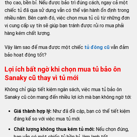
thọ cao, bền bỉ. Nếu được bảo trì đúng cách, ngay cả một
chiếc tủ đã qua sử dụng vẫn có thể vận hành ổn định trong
nhiều năm. Bên cạnh đó, việc chọn mua tủ cũ từ những đơn
vị cung cấp uy tín sẽ giúp bạn tránh được rủi ro mua phải
hàng kém chất lượng.
Vậy làm sao để mua được một chiếc
tủ đông cũ
vẫn đảm
bảo hoạt động tốt?
Lợi ích bất ngờ khi chọn mua tủ bảo ôn
Sanaky cũ thay vì tủ mới
Không chỉ giúp tiết kiệm ngân sách, việc mua tủ bảo ôn
Sanaky cũ còn mang đến nhiều lợi ích mà bạn không ngờ tới:
Giá thành hợp lý:
Như đã đề cập, bạn có thể tiết kiệm
đáng kể so với việc mua tủ mới.
Chất lượng không thua kém tủ mới:
Nếu chọn đúng,
bạn vẫn có một chiếc tủ bền bỉ, làm lạnh tốt.