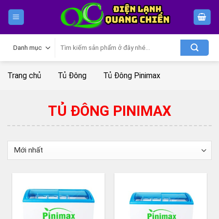
Skip
to
content
Tìm
kiếm:
Trang chủ
Tủ Đông
Tủ Đông Pinimax
TỦ ĐÔNG PINIMAX