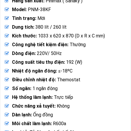
Hãng sản xuất:
Pinimax ( Sanaky )
Model:
PNM-38KF
Tình trạng:
Mới
Dung tích:
380 lít / 260 lít
Kích thước:
1033 x 620 x 870 (D x R x C mm)
Công nghệ tiết kiệm điện:
Thường
Dòng điện:
220V/ 50Hz
Công suất tiêu thụ điện:
192 (W)
Nhiệt độ ngăn đông:
≤-18ºC
Điều chỉnh nhiệt độ:
Themostat
Số ngăn:
1 ngăn đông
Hệ thống làm lạnh:
Trực tiếp
Chức năng xả tuyết:
Không
Dàn lạnh:
Ống đồng
Môi chất làm lạnh:
R600a