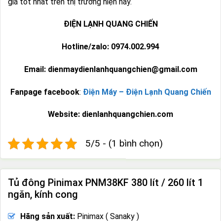
giá tốt nhất trên thị trường hiện nay.
ĐIỆN LẠNH QUANG CHIẾN
Hotline/zalo: 0974.002.994
Email: dienmaydienlanhquangchien@gmail.com
Fanpage facebook
:
Điện Máy – Điện Lạnh Quang Chiến
Website: dienlanhquangchien.com
5/5 - (1 bình chọn)
Tủ đông Pinimax PNM38KF 380 lít / 260 lít 1
ngăn, kính cong
Hãng sản xuất:
Pinimax ( Sanaky )