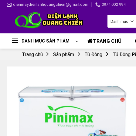
Skip
dienmaydienlanhquangchien@gmail.com
0974 002 994
to
content
TRANG CHỦ
DANH MỤC SẢN PHẨM
Trang chủ
Sản phẩm
Tủ Đông
Tủ Đông P