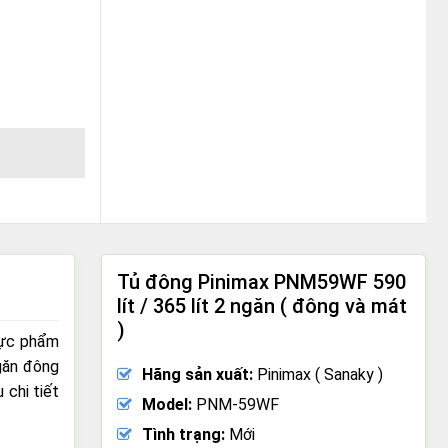
Tủ đông Pinimax PNM59WF 590
lít / 365 lít 2 ngăn ( đông và mát
)
hực phẩm
ngăn đông
Hãng sản xuất:
Pinimax ( Sanaky )
 chi tiết
Model:
PNM-59WF
Tình trạng:
Mới