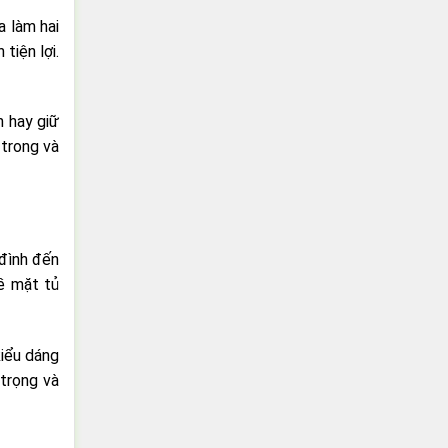
a làm hai
tiện lợi.
h hay giữ
 trong và
 đình đến
ề mặt tủ
kiểu dáng
trọng và