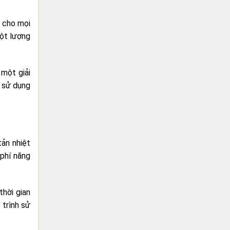
i cho mọi
một lượng
 một giải
i sử dụng
tản nhiệt
 phí năng
thời gian
 trình sử