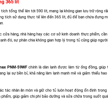
g 365 lít
tích tổng thể lên tới 590 lít, mang lại không gian lưu trữ rộng rã
ng tích sử dụng thực tế lên đến 365 lít, đủ để bạn chứa đựng 
an.
ác cửa hàng, nhà hàng hay các cơ sở kinh doanh thực phẩm, cần
ạnh đó, sự phân chia không gian hợp lý trong tủ cũng giúp ngườ
imax PNM-59WF
chính là dàn lạnh được làm từ ống đồng, giúp 
ng lại sự bền bỉ, khả năng làm lạnh mạnh mẽ và giảm thiểu hao
các tác nhân ăn mòn và giữ cho tủ luôn hoạt động ổn định trong 
n phẩm, giúp giảm chi phí bảo dưỡng và sửa chữa trong suốt quá