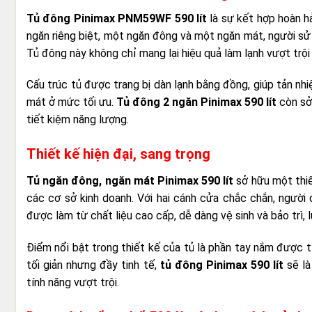
Tủ đông Pinimax PNM59WF 590 lít
là sự kết hợp hoàn hả
ngăn riêng biệt, một ngăn đông và một ngăn mát, người sử
Tủ đông này không chỉ mang lại hiệu quả làm lạnh vượt trội
Cấu trúc tủ được trang bị dàn lạnh bằng đồng, giúp tản n
mát ở mức tối ưu.
Tủ đông 2 ngăn Pinimax 590 lít
còn sở 
tiết kiệm năng lượng.
Thiết kế hiện đại, sang trọng
Tủ ngăn đông, ngăn mát Pinimax 590 lít
sở hữu một thiết
các cơ sở kinh doanh. Với hai cánh cửa chắc chắn, người
được làm từ chất liệu cao cấp, dễ dàng vệ sinh và bảo trì,
Điểm nổi bật trong thiết kế của tủ là phần tay nắm được tí
tối giản nhưng đầy tinh tế,
tủ đông Pinimax 590 lít
sẽ là
tính năng vượt trội.