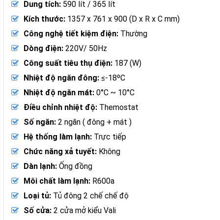
Dung tích:
590 lít / 365 lít
Kích thước:
1357 x 761 x 900 (D x R x C mm)
Công nghệ tiết kiệm điện:
Thường
Dòng điện:
220V/ 50Hz
Công suất tiêu thụ điện:
187 (W)
Nhiệt độ ngăn đông:
≤-18ºC
Nhiệt độ ngăn mát:
0°C ~ 10°C
Điều chỉnh nhiệt độ:
Themostat
Số ngăn:
2 ngăn ( đông + mát )
Hệ thống làm lạnh:
Trực tiếp
Chức năng xả tuyết:
Không
Dàn lạnh:
Ống đồng
Môi chất làm lạnh:
R600a
Loại tủ:
Tủ đông 2 chế chế độ
Số cửa:
2 cửa mở kiểu Vali