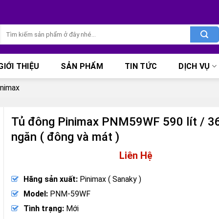
Tìm
kiếm:
GIỚI THIỆU
SẢN PHẨM
TIN TỨC
DỊCH VỤ
inimax
Tủ đông Pinimax PNM59WF 590 lít / 365
ngăn ( đông và mát )
Liên Hệ
Hãng sản xuất:
Pinimax ( Sanaky )
Model:
PNM-59WF
Tình trạng:
Mới