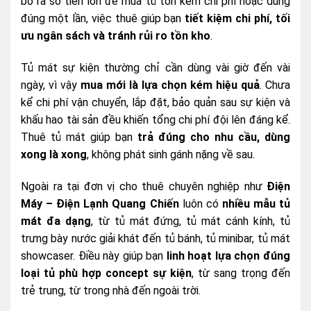
bỏ ra số tiền lớn để mua tủ tốn kém chi phí hoặc dùng
đúng một lần, việc thuê giúp bạn
tiết kiệm chi phí, tối
ưu ngân sách và tránh rủi ro tồn kho
.
Tủ mát sự kiện thường chỉ cần dùng vài giờ đến vài
ngày, vì vậy
mua mới là lựa chọn kém hiệu quả
. Chưa
kể chi phí vận chuyển, lắp đặt, bảo quản sau sự kiện và
khấu hao tài sản đều khiến tổng chi phí đội lên đáng kể.
Thuê tủ mát giúp bạn
trả đúng cho nhu cầu, dùng
xong là xong
, không phát sinh gánh nặng về sau.
Ngoài ra tại đơn vị cho thuê chuyên nghiệp như
Điện
Máy – Điện Lạnh Quang Chiến
luôn có
nhiều mẫu tủ
mát đa dạng
, từ tủ mát đứng, tủ mát cánh kính, tủ
trưng bày nước giải khát đến tủ bánh, tủ minibar, tủ mát
showcaser. Điều này giúp bạn
linh hoạt lựa chọn đúng
loại tủ phù hợp concept sự kiện
, từ sang trọng đến
trẻ trung, từ trong nhà đến ngoài trời.