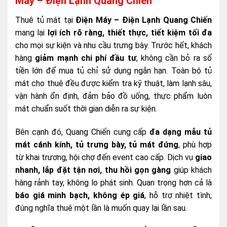
Máy – Điện Lạnh Quang Chiến
Thuê tủ mát tại
Điện Máy – Điện Lạnh Quang Chiến
mang lại
lợi ích rõ ràng, thiết thực, tiết kiệm tối đa
cho mọi sự kiện và nhu cầu trưng bày. Trước hết, khách
hàng
giảm mạnh chi phí đầu tư
, không cần bỏ ra số
tiền lớn để mua tủ chỉ sử dụng ngắn hạn. Toàn bộ tủ
mát cho thuê đều được kiểm tra kỹ thuật, làm lạnh sâu,
vận hành ổn định, đảm bảo đồ uống, thực phẩm luôn
mát chuẩn suốt thời gian diễn ra sự kiện.
Bên cạnh đó, Quang Chiến cung cấp
đa dạng mẫu tủ
mát cánh kính, tủ trưng bày, tủ mát đứng
, phù hợp
từ khai trương, hội chợ đến event cao cấp. Dịch vụ
giao
nhanh, lắp đặt tận nơi, thu hồi gọn gàng
giúp khách
hàng rảnh tay, không lo phát sinh. Quan trọng hơn cả là
báo giá minh bạch, không ép giá
, hỗ trợ nhiệt tình,
đúng nghĩa thuê một lần là muốn quay lại lần sau.