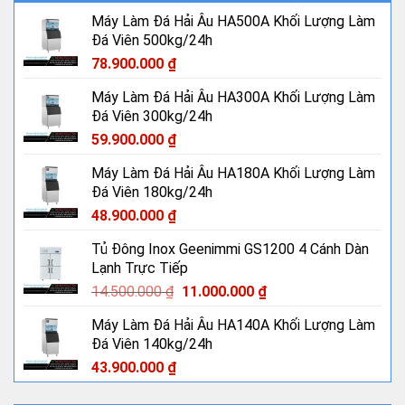
Máy Làm Đá Hải Âu HA500A Khối Lượng Làm
Đá Viên 500kg/24h
78.900.000
₫
Máy Làm Đá Hải Âu HA300A Khối Lượng Làm
Đá Viên 300kg/24h
59.900.000
₫
Máy Làm Đá Hải Âu HA180A Khối Lượng Làm
Đá Viên 180kg/24h
48.900.000
₫
Tủ Đông Inox Geenimmi GS1200 4 Cánh Dàn
Lạnh Trực Tiếp
Giá
Giá
14.500.000
₫
11.000.000
₫
gốc
hiện
Máy Làm Đá Hải Âu HA140A Khối Lượng Làm
là:
tại
Đá Viên 140kg/24h
14.500.000 ₫.
là:
11.000.000 ₫.
43.900.000
₫