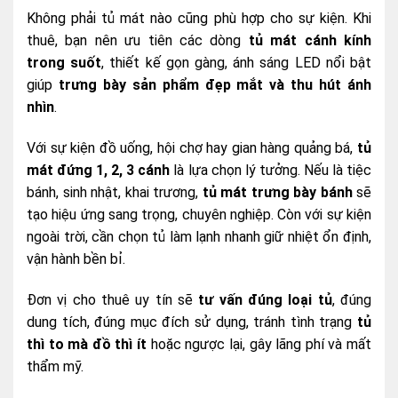
Không phải tủ mát nào cũng phù hợp cho sự kiện. Khi
thuê, bạn nên ưu tiên các dòng
tủ mát cánh kính
trong suốt
, thiết kế gọn gàng, ánh sáng LED nổi bật
giúp
trưng bày sản phẩm đẹp mắt và thu hút ánh
nhìn
.
Với sự kiện đồ uống, hội chợ hay gian hàng quảng bá,
tủ
mát đứng 1, 2, 3 cánh
là lựa chọn lý tưởng. Nếu là tiệc
bánh, sinh nhật, khai trương,
tủ mát trưng bày bánh
sẽ
tạo hiệu ứng sang trọng, chuyên nghiệp. Còn với sự kiện
ngoài trời, cần chọn tủ làm lạnh nhanh giữ nhiệt ổn định,
vận hành bền bỉ.
Đơn vị cho thuê uy tín sẽ
tư vấn đúng loại tủ
, đúng
dung tích, đúng mục đích sử dụng, tránh tình trạng
tủ
thì to mà đồ thì ít
hoặc ngược lại, gây lãng phí và mất
thẩm mỹ.