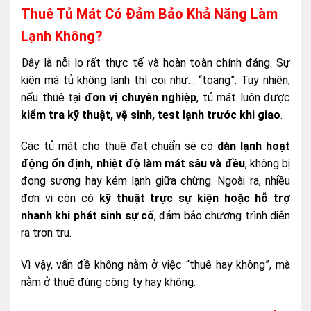
Thuê Tủ Mát Có Đảm Bảo Khả Năng Làm
Lạnh Không?
Đây là nỗi lo rất thực tế và hoàn toàn chính đáng. Sự
kiện mà tủ không lạnh thì coi như… “toang”. Tuy nhiên,
nếu thuê tại
đơn vị chuyên nghiệp
, tủ mát luôn được
kiểm tra kỹ thuật, vệ sinh, test lạnh trước khi giao
.
Các tủ mát cho thuê đạt chuẩn sẽ có
dàn lạnh hoạt
động ổn định, nhiệt độ làm mát sâu và đều
, không bị
đọng sương hay kém lạnh giữa chừng. Ngoài ra, nhiều
đơn vị còn có
kỹ thuật trực sự kiện hoặc hỗ trợ
nhanh khi phát sinh sự cố
, đảm bảo chương trình diễn
ra trơn tru.
Vì vậy, vấn đề không nằm ở việc “thuê hay không”, mà
nằm ở thuê đúng công ty hay không.