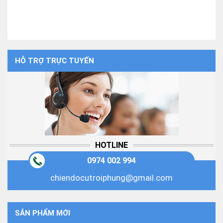
HỖ TRỢ TRỰC TUYẾN
HOTLINE
0974 002 994
chiendocutroiphung@gmail.com
SẢN PHẨM MỚI