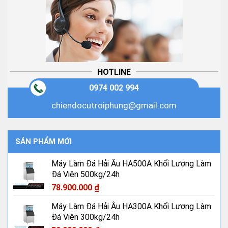
HOTLINE
0974 002 994
chiendocutroiphung@gmail.com
SẢN PHẨM MỚI
Máy Làm Đá Hải Âu HA500A Khối Lượng Làm
Đá Viên 500kg/24h
78.900.000
₫
Máy Làm Đá Hải Âu HA300A Khối Lượng Làm
Đá Viên 300kg/24h