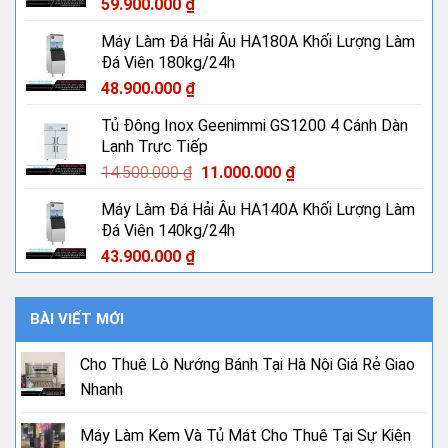
59.900.000
₫
Máy Làm Đá Hải Âu HA180A Khối Lượng Làm
Đá Viên 180kg/24h
48.900.000
₫
Tủ Đông Inox Geenimmi GS1200 4 Cánh Dàn
Lạnh Trực Tiếp
Giá
Giá
14.500.000
₫
11.000.000
₫
gốc
hiện
Máy Làm Đá Hải Âu HA140A Khối Lượng Làm
là:
tại
Đá Viên 140kg/24h
14.500.000 ₫.
là:
11.000.000 ₫.
43.900.000
₫
BÀI VIẾT MỚI
Cho Thuê Lò Nướng Bánh Tại Hà Nội Giá Rẻ Giao
Nhanh
Máy Làm Kem Và Tủ Mát Cho Thuê Tại Sự Kiện