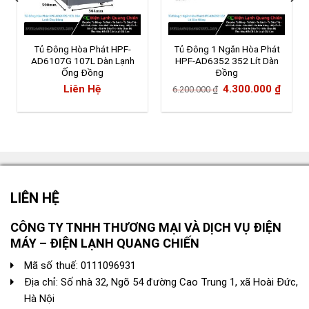
Tủ Đông Hòa Phát HPF-
Tủ Đông 1 Ngăn Hòa Phát
AD6107G 107L Dàn Lạnh
HPF-AD6352 352 Lít Dàn
Ống Đồng
Đồng
Giá
Giá
Liên Hệ
4.300.000
₫
6.200.000
₫
gốc
hiện
là:
tại
6.200.000 ₫.
là:
4.300
LIÊN HỆ
CÔNG TY TNHH THƯƠNG MẠI VÀ DỊCH VỤ ĐIỆN
MÁY – ĐIỆN LẠNH QUANG CHIẾN
Mã số thuế: 0111096931
Địa chỉ: Số nhà 32, Ngõ 54 đường Cao Trung 1, xã Hoài Đức,
Hà Nội