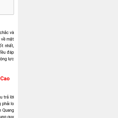
 chắc và
n về mặt
ốt nhất,
 đều đáp
động lực
 Cao
u trả lời
 phải lo
nh Quang
dụng quy