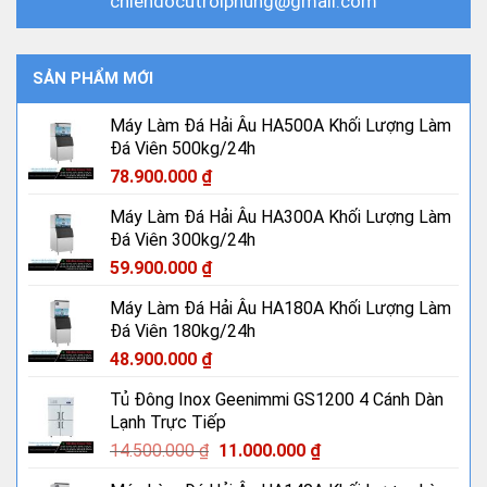
chiendocutroiphung@gmail.com
SẢN PHẨM MỚI
Máy Làm Đá Hải Âu HA500A Khối Lượng Làm
Đá Viên 500kg/24h
78.900.000
₫
Máy Làm Đá Hải Âu HA300A Khối Lượng Làm
Đá Viên 300kg/24h
59.900.000
₫
Máy Làm Đá Hải Âu HA180A Khối Lượng Làm
Đá Viên 180kg/24h
48.900.000
₫
Tủ Đông Inox Geenimmi GS1200 4 Cánh Dàn
Lạnh Trực Tiếp
Giá
Giá
14.500.000
₫
11.000.000
₫
gốc
hiện