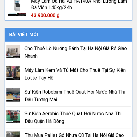
Máy Làm Đá Hải Âu HA140A Khối Lượng Làm
là:
tại
Đá Viên 140kg/24h
14.500.000 ₫.
là:
11.000.000 ₫.
43.900.000
₫
BÀI VIẾT MỚI
Cho Thuê Lò Nướng Bánh Tại Hà Nội Giá Rẻ Giao
Nhanh
Máy Làm Kem Và Tủ Mát Cho Thuê Tại Sự Kiện
Lotte Tây Hồ
Sự Kiện Robobimi Thuê Quạt Hơi Nước Nhà Thi
Đấu Tương Mai
Sự Kiện Aerobic Thuê Quạt Hơi Nước Nhà Thi
Đấu Quận Hà Đông
Thu Mua Pallet Gỗ Nhựa Cũ Tại Hà Nội Giá Cao