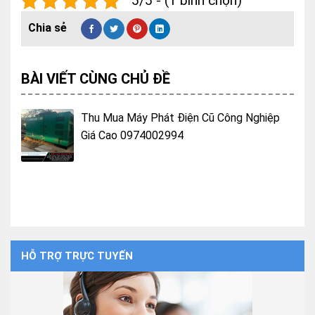
5/5 - (1 bình chọn)
BÀI VIẾT CÙNG CHỦ ĐỀ
Thu Mua Máy Phát Điện Cũ Công Nghiệp
Giá Cao 0974002994
HỖ TRỢ TRỰC TUYẾN