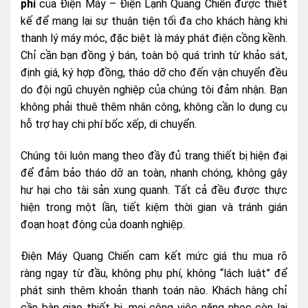
phí
của Điện Máy – Điện Lạnh Quang Chiến được thiết
kế để mang lại sự thuận tiện tối đa cho khách hàng khi
thanh lý máy móc, đặc biệt là máy phát điện cồng kềnh.
Chỉ cần bạn đồng ý bán, toàn bộ quá trình từ khảo sát,
định giá, ký hợp đồng, tháo dỡ cho đến vận chuyển đều
do đội ngũ chuyên nghiệp của chúng tôi đảm nhận. Bạn
không phải thuê thêm nhân công, không cần lo dụng cụ
hỗ trợ hay chi phí bốc xếp, di chuyển.
Chúng tôi luôn mang theo đầy đủ trang thiết bị hiện đại
để đảm bảo tháo dỡ an toàn, nhanh chóng, không gây
hư hại cho tài sản xung quanh. Tất cả đều được thực
hiện trong một lần, tiết kiệm thời gian và tránh gián
đoạn hoạt động của doanh nghiệp.
Điện Máy Quang Chiến cam kết mức giá thu mua rõ
ràng ngay từ đầu, không phụ phí, không “lách luật” để
phát sinh thêm khoản thanh toán nào. Khách hàng chỉ
cần bàn giao thiết bị, mọi công việc nặng nhọc còn lại