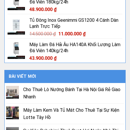
Đá Viên 180kg/24h
48.900.000
₫
Tủ Đông Inox Geenimmi GS1200 4 Cánh Dàn
Lạnh Trực Tiếp
Giá
Giá
14.500.000
₫
11.000.000
₫
gốc
hiện
Máy Làm Đá Hải Âu HA140A Khối Lượng Làm
là:
tại
Đá Viên 140kg/24h
14.500.000 ₫.
là:
11.000.000 ₫.
43.900.000
₫
BÀI VIẾT MỚI
Cho Thuê Lò Nướng Bánh Tại Hà Nội Giá Rẻ Giao
Nhanh
Máy Làm Kem Và Tủ Mát Cho Thuê Tại Sự Kiện
Lotte Tây Hồ