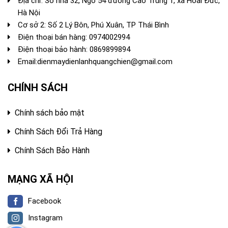
Địa chỉ: Số nhà 32, Ngõ 54 đường Cao Trung 1, xã Hoài Đức,
Hà Nội
Cơ sở 2: Số 2 Lý Bôn, Phú Xuân, TP Thái Bình
Điện thoại bán hàng:
0974002994
Điện thoại bảo hành: 0869899894
Email:
dienmaydienlanhquangchien@gmail.com
CHÍNH SÁCH
Chính sách bảo mật
Chính Sách Đổi Trả Hàng
Chính Sách Bảo Hành
MẠNG XÃ HỘI
Facebook
Instagram