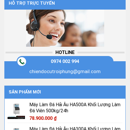
HỖ TRỢ TRỰC TUYẾN
HOTLINE
0974 002 994
chiendocutroiphung@gmail.com
SẢN PHẨM MỚI
Máy Làm Đá Hải Âu HA500A Khối Lượng Làm
Đá Viên 500kg/24h
78.900.000
₫
Máy Làm Đá Hải Âu HA300A Khối Lượng Làm