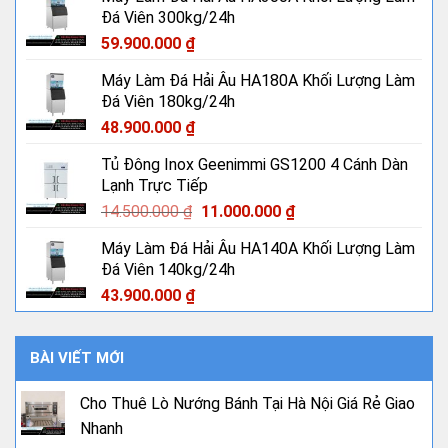
Đá Viên 300kg/24h
59.900.000
₫
Máy Làm Đá Hải Âu HA180A Khối Lượng Làm
Đá Viên 180kg/24h
48.900.000
₫
Tủ Đông Inox Geenimmi GS1200 4 Cánh Dàn
Lạnh Trực Tiếp
Giá
Giá
14.500.000
₫
11.000.000
₫
gốc
hiện
Máy Làm Đá Hải Âu HA140A Khối Lượng Làm
là:
tại
Đá Viên 140kg/24h
14.500.000 ₫.
là:
11.000.000 ₫.
43.900.000
₫
BÀI VIẾT MỚI
Cho Thuê Lò Nướng Bánh Tại Hà Nội Giá Rẻ Giao
Nhanh