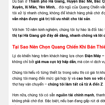
Dù bạn ở
Thành phố Hà Giang, Huyện Bắc Mê, Bắc Q
Xuyên, Xí Mần, Yên Minh
,… đội ngũ của Quang Chiến vẫ
tôi xử lý nhanh chóng, không để khách hàng phải chờ đợ
vẫn nhận được giá trị tối ưu nhất cho tài sản
.
Với hơn 10 năm kinh nghiệm, chúng tôi tự hào là đối tác 
thị tại Hà Giang giờ đây dễ dàng, nhanh chóng và lời 
Tại Sao Nên Chọn Quang Chiến Khi Bán Thiế
Lý do khiến hàng trăm khách hàng lựa chọn
Điện Máy –
không chỉ bởi
giá mua cực kỳ hấp dẫn
, mà còn vì dịch v
Chúng tôi hiểu rõ từng thiết bị trong siêu thị có giá trị 
chúng tôi mang đến mức giá hợp lý và
cao hơn so với 
thợ hay vận chuyển –
chúng tôi làm tất cả từ A đến Z
.
Hơn nữa, chúng tôi có sẵn
nguồn tài chính mạnh
, than
không phải chờ đợi. Đặc biệt, nếu bạn đang gấp rút di dờ