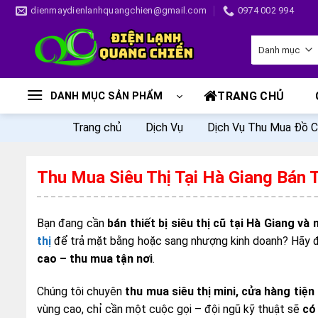
Skip
dienmaydienlanhquangchien@gmail.com
0974 002 994
to
content
TRANG CHỦ
DANH MỤC SẢN PHẨM
Trang chủ
Dịch Vụ
Dịch Vụ Thu Mua Đồ C
Thu Mua Siêu Thị Tại Hà Giang Bán 
Bạn đang cần
bán thiết bị siêu thị cũ tại Hà Giang và
thị
để trả mặt bằng hoặc sang nhượng kinh doanh? Hãy
cao – thu mua tận nơi
.
Chúng tôi chuyên
thu mua siêu thị mini, cửa hàng tiện l
vùng cao, chỉ cần một cuộc gọi – đội ngũ kỹ thuật sẽ
có