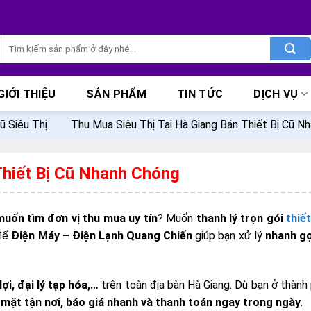
Tìm
kiếm:
GIỚI THIỆU
SẢN PHẨM
TIN TỨC
DỊCH VỤ
ũ Siêu Thị
Thu Mua Siêu Thị Tại Hà Giang Bán Thiết Bị Cũ N
Thiết Bị Cũ Nhanh Chóng
 muốn tìm đơn vị thu mua uy tín
? Muốn
thanh lý trọn gói
thiết
 để
Điện Máy – Điện Lạnh Quang Chiến
giúp bạn xử lý
nhanh gọ
ợi, đại lý tạp hóa,…
trên toàn địa bàn Hà Giang. Dù bạn ở thành
 mặt tận nơi, báo giá nhanh và thanh toán ngay trong ngày
.