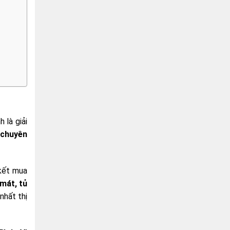
 là giải
 chuyên
 kết mua
 mát, tủ
nhất thị