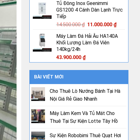
Tủ Đông Inox Geenimmi
GS1200 4 Cánh Dàn Lạnh Trực
Tiếp
Giá
Giá
14.500.000
₫
11.000.000
₫
gốc
hiện
Máy Làm Đá Hải Âu HA140A
là:
tại
Khối Lượng Làm Đá Viên
14.500.000 ₫.
là:
140kg/24h
11.000.000
43.900.000
₫
BÀI VIẾT MỚI
Cho Thuê Lò Nướng Bánh Tại Hà
Nội Giá Rẻ Giao Nhanh
Máy Làm Kem Và Tủ Mát Cho
Thuê Tại Sự Kiện Lotte Tây Hồ
Sự Kiện Robobimi Thuê Quạt Hơi