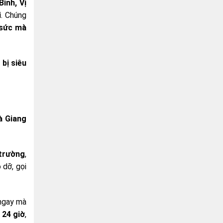
ình, Vị
i
. Chúng
 sức mà
 bị siêu
Hà Giang
 trường
,
 dỡ, gọi
 ngay mà
 24 giờ
,