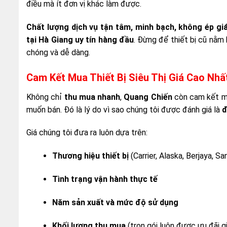
điều mà ít đơn vị khác làm được.
Chất lượng dịch vụ tận tâm, minh bạch, không ép gi
tại Hà Giang uy tín hàng đầu
. Đừng để thiết bị cũ nằm
chóng và dễ dàng.
Cam Kết Mua Thiết Bị Siêu Thị Giá Cao Nhấ
Không chỉ
thu mua nhanh
,
Quang Chiến
còn cam kết 
muốn bán. Đó là lý do vì sao chúng tôi được đánh giá là
đ
Giá chúng tôi đưa ra luôn dựa trên:
Thương hiệu thiết bị
(Carrier, Alaska, Berjaya, S
Tình trạng vận hành thực tế
Năm sản xuất và mức độ sử dụng
Khối lượng thu mua
(trọn gói luôn được ưu đãi g