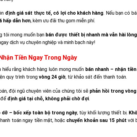
uôn
định giá sát thực tế, có lợi cho khách hàng
. Nếu bạn có bá
á hấp dẫn hơn
, kèm ưu đãi thu gom miễn phí.
ng tôi mong muốn bạn
bán được thiết bị nhanh mà vẫn hài lòng
ngay dịch vụ chuyên nghiệp và minh bạch này!
– Nhận Tiền Ngay Trong Ngày
n hiểu rằng khách hàng luôn mong muốn
bán nhanh – nhận tiền
iện quy trình trong
vòng 24 giờ
, từ khảo sát đến thanh toán.
 bán, đội ngũ chuyên viên của chúng tôi sẽ
phản hồi trong vòng
y để
định giá tại chỗ, không phải chờ đợi
.
 dỡ – bốc xếp toàn bộ trong ngày
, tùy khối lượng thiết bị.
Khô
 thanh toán ngay tiền mặt, hoặc
chuyển khoản sau 15 phút
với 