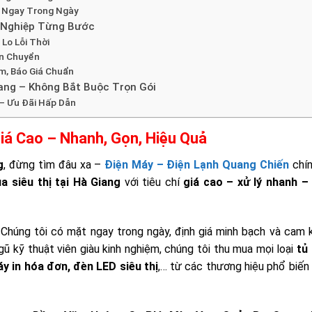
n Ngay Trong Ngày
n Nghiệp Từng Bước
Lo Lỗi Thời
ận Chuyển
ệm, Báo Giá Chuẩn
iang – Không Bắt Buộc Trọn Gói
 – Ưu Đãi Hấp Dẫn
Giá Cao – Nhanh, Gọn, Hiệu Quả
g
, đừng tìm đâu xa –
Điện Máy – Điện Lạnh Quang Chiến
chính
a siêu thị tại Hà Giang
với tiêu chí
giá cao – xử lý nhanh –
? Chúng tôi có mặt ngay trong ngày, định giá minh bạch và cam
gũ kỹ thuật viên giàu kinh nghiệm, chúng tôi thu mua mọi loại
tủ
áy in hóa đơn, đèn LED siêu thị
,… từ các thương hiệu phổ biến 