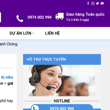
Giao hàng Toàn quốc
0974 002 994
Từ 2 đến 5 ngày
DỰ ÁN LỚN
LIÊN HỆ
hanh Chóng
HỖ TRỢ TRỰC TUYẾN
 bị siêu
n – giá
 phố hay
HOTLINE
0974 002 994