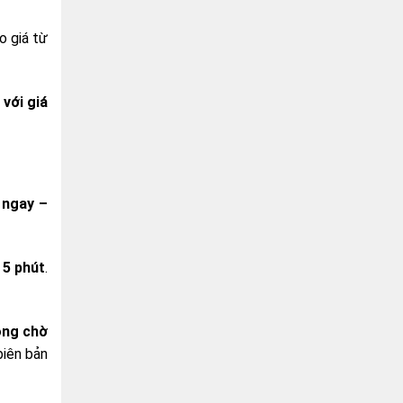
o giá từ
 với giá
 ngay –
 5 phút
.
ng chờ
biên bản