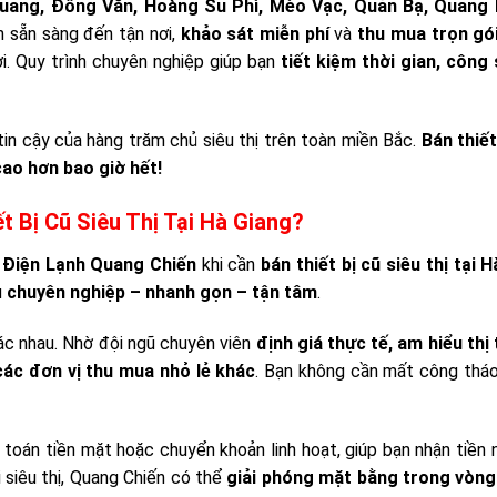
uang, Đồng Văn, Hoàng Su Phì, Mèo Vạc, Quản Bạ, Quang B
n sẵn sàng đến tận nơi,
khảo sát miễn phí
và
thu mua trọn gó
i. Quy trình chuyên nghiệp giúp bạn
tiết kiệm thời gian, công
tin cậy của hàng trăm chủ siêu thị trên toàn miền Bắc.
Bán thiết
cao hơn bao giờ hết!
t Bị Cũ Siêu Thị Tại Hà Giang?
 Điện Lạnh Quang Chiến
khi cần
bán thiết bị cũ siêu thị tại 
ụ
chuyên nghiệp – nhanh gọn – tận tâm
.
khác nhau. Nhờ đội ngũ chuyên viên
định giá thực tế, am hiểu thị
các đơn vị thu mua nhỏ lẻ khác
. Bạn không cần mất công tháo
h toán tiền mặt hoặc chuyển khoản linh hoạt, giúp bạn nhận tiền
i siêu thị, Quang Chiến có thể
giải phóng mặt bằng trong vòng