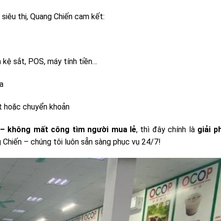
 siêu thị, Quang Chiến cam kết:
n kệ sắt, POS, máy tính tiền…
a
ặt hoặc chuyển khoản
 – không mất công tìm người mua lẻ
, thì đây chính là
giải p
g Chiến – chúng tôi luôn sẵn sàng phục vụ 24/7!