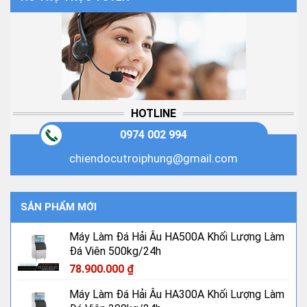
HOTLINE
0974 002 994
chiendocutroiphung@gmail.com
SẢN PHẨM MỚI
Máy Làm Đá Hải Âu HA500A Khối Lượng Làm
Đá Viên 500kg/24h
78.900.000
₫
Máy Làm Đá Hải Âu HA300A Khối Lượng Làm