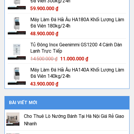
Đá Viên 300kg/24h
59.900.000
₫
Máy Làm Đá Hải Âu HA180A Khối Lượng Làm
Đá Viên 180kg/24h
48.900.000
₫
Tủ Đông Inox Geenimmi GS1200 4 Cánh Dàn
Lạnh Trực Tiếp
Giá
Giá
14.500.000
₫
11.000.000
₫
gốc
hiện
Máy Làm Đá Hải Âu HA140A Khối Lượng Làm
là:
tại
Đá Viên 140kg/24h
14.500.000 ₫.
là:
11.000.000 ₫.
43.900.000
₫
BÀI VIẾT MỚI
Cho Thuê Lò Nướng Bánh Tại Hà Nội Giá Rẻ Giao
Nhanh