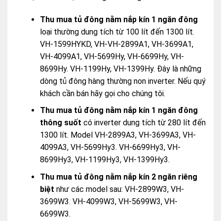
Thu mua tủ đông nằm nắp kín 1 ngăn đông
loại thường dung tích từ 100 lít đến 1300 lít.
VH-1599HYKD, VH-VH-2899A1, VH-3699A1,
VH-4099A1, VH-5699Hy, VH-6699Hy, VH-
8699Hy. VH-1199Hy, VH-1399Hy. Đây là những
dòng tủ đông hàng thường non inverter. Nếu quý
khách cần bán hãy gọi cho chúng tôi.
Thu mua tủ đông nằm nắp kín 1 ngăn đông
thông suốt
có inverter dung tích từ 280 lít đến
1300 lít. Model VH-2899A3, VH-3699A3, VH-
4099A3, VH-5699Hy3. VH-6699Hy3, VH-
8699Hy3, VH-1199Hy3, VH-1399Hy3.
Thu mua tủ đông nằm nắp kín 2 ngăn riêng
biệt
như các model sau: VH-2899W3, VH-
3699W3. VH-4099W3, VH-5699W3, VH-
6699W3.