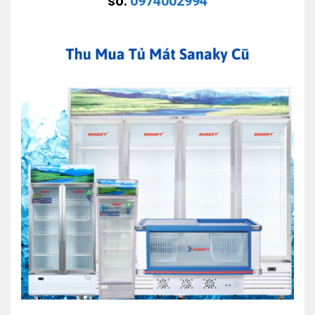
số:
0974002994