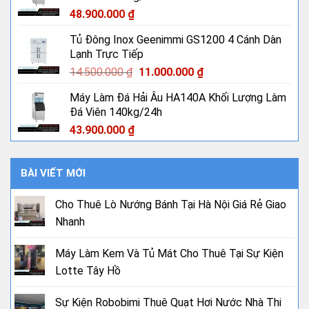
48.900.000
₫
Tủ Đông Inox Geenimmi GS1200 4 Cánh Dàn
Lạnh Trực Tiếp
Giá
Giá
14.500.000
₫
11.000.000
₫
gốc
hiện
Máy Làm Đá Hải Âu HA140A Khối Lượng Làm
là:
tại
Đá Viên 140kg/24h
14.500.000 ₫.
là:
11.000.000 ₫.
43.900.000
₫
BÀI VIẾT MỚI
Cho Thuê Lò Nướng Bánh Tại Hà Nội Giá Rẻ Giao
Nhanh
Máy Làm Kem Và Tủ Mát Cho Thuê Tại Sự Kiện
Lotte Tây Hồ
Sự Kiện Robobimi Thuê Quạt Hơi Nước Nhà Thi