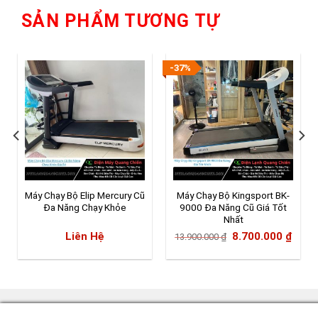
SẢN PHẨM TƯƠNG TỰ
-37%
Máy Chạy Bộ Elip Mercury Cũ
Máy Chạy Bộ Kingsport BK-
Đa Năng Chạy Khỏe
9000 Đa Năng Cũ Giá Tốt
Nhất
Giá
Giá
Liên Hệ
8.700.000
₫
13.900.000
₫
gốc
hiện
là:
tại
13.900.000 ₫.
là:
8.700