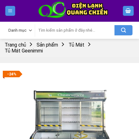
Skip
to
content
Tìm
kiếm:
Trang chủ
Sản phẩm
Tủ Mát
Tủ Mát Geenimmi
-24%