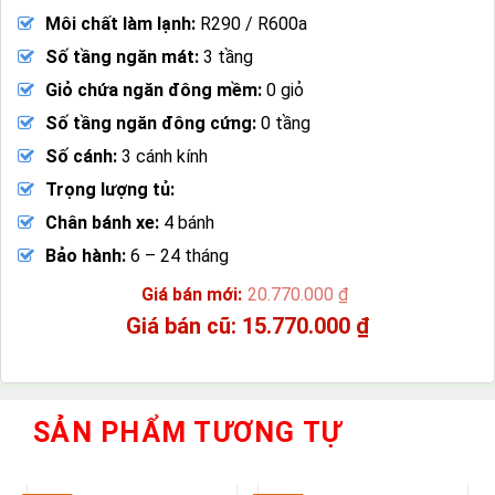
Môi chất làm lạnh:
R290 / R600a
Số tầng ngăn mát:
3 tầng
Giỏ chứa ngăn đông mềm:
0 giỏ
Số tầng ngăn đông cứng:
0 tầng
Số cánh:
3 cánh kính
Trọng lượng tủ:
Chân bánh xe:
4 bánh
Bảo hành:
6 – 24 tháng
20.770.000
₫
Giá
15.770.000
₫
gốc
Giá
là:
hiện
20.770.000 ₫.
tại
là:
SẢN PHẨM TƯƠNG TỰ
15.770.000 ₫.