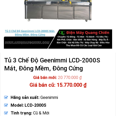
Tủ 3 Chế Độ Geenimmi LCD-2000S
Mát, Đông Mềm, Đông Cứng
20.770.000
₫
Giá
15.770.000
₫
gốc
Giá
là:
hiện
Hãng sản xuất:
Geenimmi
20.770.000 ₫.
tại
là:
Model: LCD-2000S
15.770.000 ₫.
Tình trạng:
Cũ & Mới