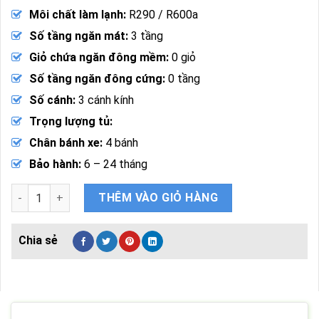
Môi chất làm lạnh:
R290 / R600a
Số tầng ngăn mát:
3 tầng
Giỏ chứa ngăn đông mềm:
0 giỏ
Số tầng ngăn đông cứng:
0 tầng
Số cánh:
3 cánh kính
Trọng lượng tủ:
Chân bánh xe:
4 bánh
Bảo hành:
6 – 24 tháng
Tủ 3 Chế Độ Geenimmi LCD-2000S Mát, Đông Mềm, Đông Cứn
THÊM VÀO GIỎ HÀNG