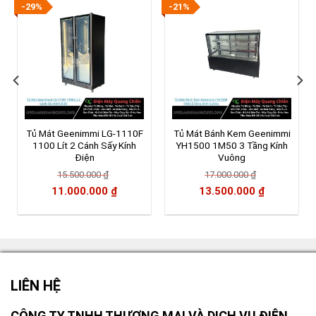
-29%
-21%
Tủ Mát Geenimmi LG-1110F
Tủ Mát Bánh Kem Geenimmi
1100 Lít 2 Cánh Sấy Kính
YH1500 1M50 3 Tầng Kính
Điện
Vuông
iá
15.500.000
₫
17.000.000
₫
iện
Giá
Giá
Giá
Giá
11.000.000
₫
13.500.000
₫
ại
gốc
hiện
gốc
hiện
:
là:
tại
là:
tại
.800.000 ₫.
15.500.000 ₫.
là:
17.000.000 ₫.
là:
11.000.000 ₫.
13.500.00
LIÊN HỆ
CÔNG TY TNHH THƯƠNG MẠI VÀ DỊCH VỤ ĐIỆN