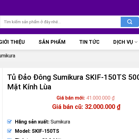
Tìm
kiếm:
GIỚI THIỆU
SẢN PHẨM
TIN TỨC
DỊCH VỤ
umikura
Tủ Đảo Đông Sumikura SKIF-150TS 500
Mặt Kính Lùa
41.000.000
₫
Giá
32.000.000
₫
gốc
Giá
là:
hiện
Hãng sản xuất:
Sumikura
41.000.000 ₫.
tại
là:
Model: SKIF-150TS
32.000.000 ₫.