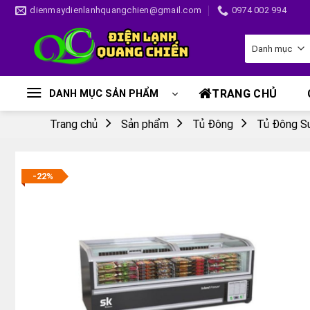
Skip
dienmaydienlanhquangchien@gmail.com
0974 002 994
to
content
TRANG CHỦ
DANH MỤC SẢN PHẨM
Trang chủ
Sản phẩm
Tủ Đông
Tủ Đông S
-22%