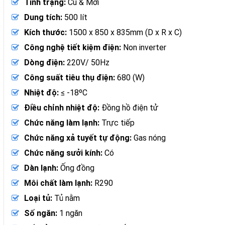
Tình trạng:
Cũ & Mới
Dung tích:
500 lít
Kích thước:
1500 x 850 x 835mm (D x R x C)
Công nghệ tiết kiệm điện:
Non inverter
Dòng điện:
220V/ 50Hz
Công suất tiêu thụ điện:
680 (W)
Nhiệt độ:
≤ -18ºC
Điều chỉnh nhiệt độ:
Đồng hồ điện tử
Chức năng làm lạnh:
Trực tiếp
Chức năng xả tuyết tự động:
Gas nóng
Chức năng sưởi kính:
Có
Dàn lạnh:
Ống đồng
Môi chất làm lạnh:
R290
Loại tủ:
Tủ nằm
Số ngăn:
1 ngăn