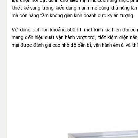
lựa chọn nổi bật dành cho siêu thị mini, cửa hàng thực ph
thiết kế sang trọng, kiểu dáng mạnh mẽ cùng khả năng làm
mà còn nâng tầm không gian kinh doanh cực kỳ ấn tượng.
Với dung tích lớn khoảng 500 lít, mặt kính lùa hiện đại cù
mang đến hiệu suất vận hành vượt trội, tiết kiệm điện n
mại được đánh giá cao nhờ độ bền bỉ, vận hành êm ái và thíc