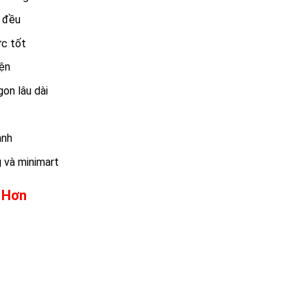
g đều
ực tốt
iện
on lâu dài
ạnh
 và minimart
 Hơn