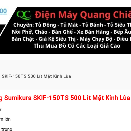
SKIF-150TS 500 Lít Mặt Kính Lùa
g Sumikura SKIF-150TS 500 Lít Mặt Kính Lùa
y
m lớn
 trong