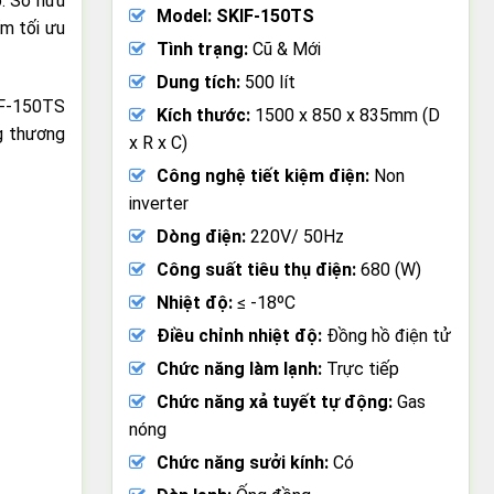
p. Sở hữu
Model: SKIF-150TS
ẩm tối ưu
Tình trạng:
Cũ & Mới
Dung tích:
500 lít
F-150TS
Kích thước:
1500 x 850 x 835mm (D
ng thương
x R x C)
Công nghệ tiết kiệm điện:
Non
inverter
Dòng điện:
220V/ 50Hz
Công suất tiêu thụ điện:
680 (W)
Nhiệt độ:
≤ -18ºC
Điều chỉnh nhiệt độ:
Đồng hồ điện tử
Chức năng làm lạnh:
Trực tiếp
Chức năng xả tuyết tự động:
Gas
nóng
Chức năng sưởi kính:
Có