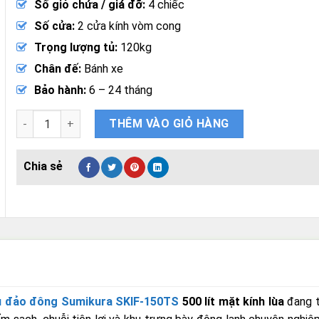
Số giỏ chứa / giá đỡ:
4 chiếc
Số cửa:
2 cửa kính vòm cong
Trọng lượng tủ:
120kg
Chân đế:
Bánh xe
Bảo hành:
6 – 24 tháng
Tủ Đảo Đông Sumikura SKIF-150TS 500 Lít Mặt Kính Lùa số 
THÊM VÀO GIỎ HÀNG
ủ đảo đông Sumikura SKIF-150TS
500 lít mặt kính lùa
đang t