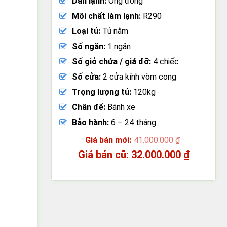
Dàn lạnh:
Ống đồng
Môi chất làm lạnh:
R290
Loại tủ:
Tủ nằm
Số ngăn:
1 ngăn
Số giỏ chứa / giá đỡ:
4 chiếc
Số cửa:
2 cửa kính vòm cong
Trọng lượng tủ:
120kg
Chân đế:
Bánh xe
Bảo hành:
6 – 24 tháng
41.000.000
₫
Giá
32.000.000
₫
gốc
Giá
là:
hiện
41.000.000 ₫.
tại
là:
32.000.000 ₫.