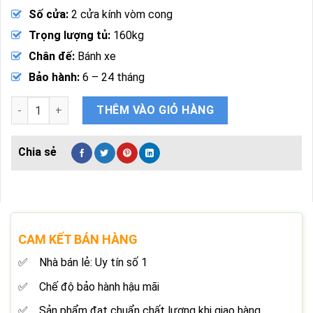
Số cửa:
2 cửa kính vòm cong
Trọng lượng tủ:
160kg
Chân đế:
Bánh xe
Bảo hành:
6 – 24 tháng
Tủ Đảo Đông Sumikura SKIF-185TSD 650 Lít Mặt Kính Lùa số 
THÊM VÀO GIỎ HÀNG
CAM KẾT BÁN HÀNG
Nhà bán lẻ: Uy tín số 1
Chế độ bảo hành hậu mãi
Sản phẩm đạt chuẩn chất lượng khi giao hàng