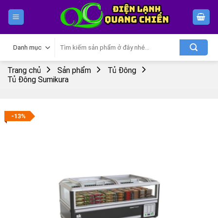
Skip
to
content
Tìm
kiếm:
Trang chủ
Sản phẩm
Tủ Đông
Tủ Đông Sumikura
-13%