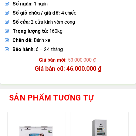
Số ngăn:
1 ngăn
Số giỏ chứa / giá đỡ:
4 chiếc
Số cửa:
2 cửa kính vòm cong
Trọng lượng tủ:
160kg
Chân đế:
Bánh xe
Bảo hành:
6 – 24 tháng
53.000.000
₫
Giá
46.000.000
₫
gốc
Giá
là:
hiện
53.000.000 ₫.
tại
là:
SẢN PHẨM TƯƠNG TỰ
46.000.000 ₫.