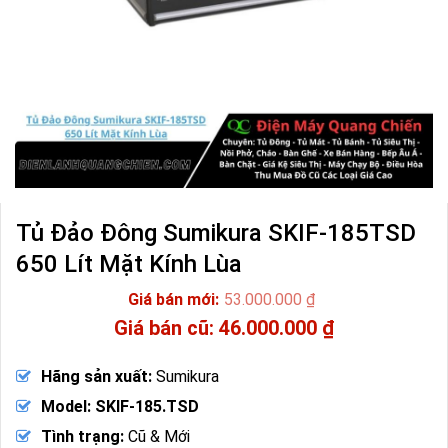
Tủ Đảo Đông Sumikura SKIF-185TSD
650 Lít Mặt Kính Lùa
53.000.000
₫
Giá
46.000.000
₫
gốc
Giá
là:
hiện
Hãng sản xuất:
Sumikura
53.000.000 ₫.
tại
là:
Model: SKIF-185.TSD
46.000.000 ₫.
Tình trạng:
Cũ & Mới