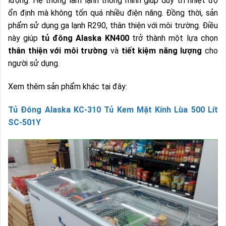
lượng. Hệ thống làm lạnh thông minh giúp duy trì nhiệt độ
ổn định mà không tốn quá nhiều điện năng. Đồng thời, sản
phẩm sử dụng ga lạnh R290, thân thiện với môi trường. Điều
này giúp
tủ đông Alaska KN400
trở thành một lựa chọn
thân thiện với môi trường
và
tiết kiệm năng lượng
cho
người sử dụng.
Xem thêm sản phẩm khác tại đây:
Tủ Đông Alaska KC-310 Tủ Kem Mặt Kính Lùa 500 Lít
SC-501Y