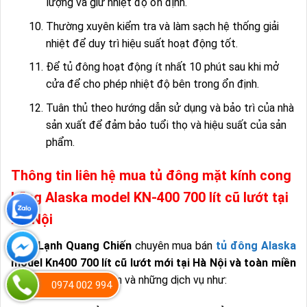
lượng và giữ nhiệt độ ổn định.
Thường xuyên kiểm tra và làm sạch hệ thống giải
nhiệt để duy trì hiệu suất hoạt động tốt.
Để tủ đông hoạt động ít nhất 10 phút sau khi mở
cửa để cho phép nhiệt độ bên trong ổn định.
Tuân thủ theo hướng dẫn sử dụng và bảo trì của nhà
sản xuất để đảm bảo tuổi thọ và hiệu suất của sản
phẩm.
Thông tin liên hệ mua tủ đông mặt kính cong
hãng Alaska model KN-400 700 lít cũ lướt tại
Hà Nội
Điện Lạnh Quang Chiến
chuyên mua bán
tủ đông Alaska
model Kn400 700 lít cũ lướt mới tại Hà Nội và toàn miền
Bắc
. Cung cấp mua bán và những dịch vụ như:
0974 002 994