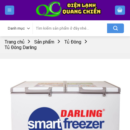
Skip
to
content
Tìm
kiếm:
Trang chủ
Sản phẩm
Tủ Đông
Tủ Đông Darling