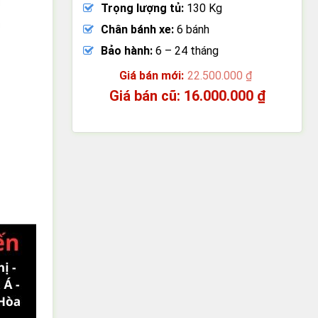
Trọng lượng tủ:
130 Kg
Chân bánh xe:
6 bánh
Bảo hành:
6 – 24 tháng
22.500.000
₫
Giá
16.000.000
₫
gốc
Giá
là:
hiện
22.500.000 ₫.
tại
là:
16.000.000 ₫.