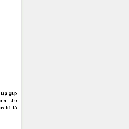
 lập
giúp
 hoạt cho
uy trì độ