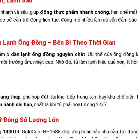
h, Lạnh Sâu
a nhanh và sâu, giúp
đông thực phẩm nhanh chóng
, hạn chế mấ
 cơ sở cần trữ đông liên tục, đóng mở nhiều lần mà vẫn đảm bảo
 Lạnh Ống Đồng – Bền Bỉ Theo Thời Gian
ằm ở
dàn lạnh ống đồng nguyên chất
. Ưu thế của ống đồng 
môi trường ẩm, nhiệt cao. Nhờ đó, tủ làm lạnh hiệu quả hơn, ít hỏ
rung thấp
, phù hợp đặt tại kho, bếp trung tâm hay khu chế biến.
n hành dài hạn
, nhất là khi tủ phải hoạt động 24/7.
Trữ Đông Số Lượng Lớn
 1400 lít
, GoldCool HP1688 đáp ứng hoàn hảo nhu cầu trữ đôn