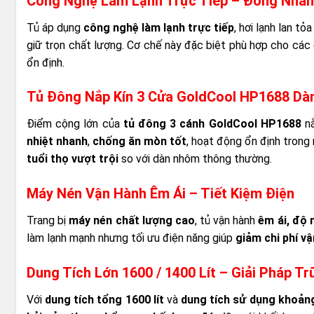
Công Nghệ Làm Lạnh Trực Tiếp – Đông Nhan
Tủ áp dụng
công nghệ làm lạnh trực tiếp
, hơi lạnh lan tỏ
giữ trọn chất lượng. Cơ chế này đặc biệt phù hợp cho các
ổn định.
Tủ Đông Nắp Kín 3 Cửa GoldCool HP1688 Dàn
Điểm cộng lớn của
tủ đông 3 cánh GoldCool HP1688
n
nhiệt nhanh
,
chống ăn mòn tốt
, hoạt động ổn định trong 
tuổi thọ vượt trội
so với dàn nhôm thông thường.
Máy Nén Vận Hành Êm Ái – Tiết Kiệm Điện
Trang bị
máy nén chất lượng cao
, tủ vận hành
êm ái, độ 
làm lạnh mạnh nhưng tối ưu điện năng giúp
giảm chi phí vậ
Dung Tích Lớn 1600 / 1400 Lít – Giải Pháp 
Với
dung tích tổng 1600 lít
và
dung tích sử dụng khoảng