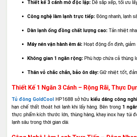
Thiết kế 3 cánh mở độc lập:
Dễ sắp xếp, tối ưu lấy
Công nghệ làm lạnh trực tiếp:
Đông nhanh, lạnh sâ
Dàn lạnh ống đồng chất lượng cao:
Tản nhiệt nhan
Máy nén vận hành êm ái:
Hoạt động ổn định, giảm t
Không gian 1 ngăn rộng:
Phù hợp chứa cả thùng lớ
Thân vỏ chắc chắn, bảo ôn dày:
Giữ nhiệt tốt, đảm
Thiết Kế 1 Ngăn 3 Cánh – Rộng Rãi, Thực Dụ
Tủ đông GoldCool
HP1688 sở hữu
kiểu dáng công ngh
hạn chế thất thoát hơi lạnh khi lấy hàng. Bên trong
1 ngă
thực phẩm kích thước lớn, thùng hàng, khay inox hay túi 
lạnh sâu trong thời gian dài.