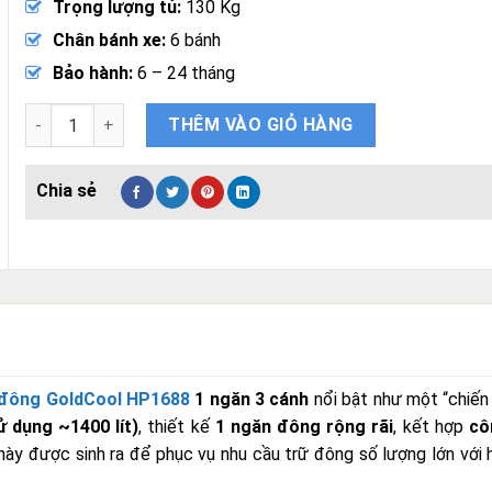
Trọng lượng tủ:
130 Kg
Chân bánh xe:
6 bánh
Bảo hành:
6 – 24 tháng
Tủ Đông GoldCool HP1688 1 Ngăn 3 Cánh Dung Tích 1600 Lít
THÊM VÀO GIỎ HÀNG
 đông GoldCool HP1688
1 ngăn 3 cánh
nổi bật như một “chiến
ử dụng ~1400 lít)
, thiết kế
1 ngăn đông rộng rãi
, kết hợp
cô
này được sinh ra để phục vụ nhu cầu trữ đông số lượng lớn với 