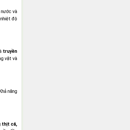
t nước và
 nhiệt độ
là
truyền
ng vặt và
 Khả năng
g
thịt cá,