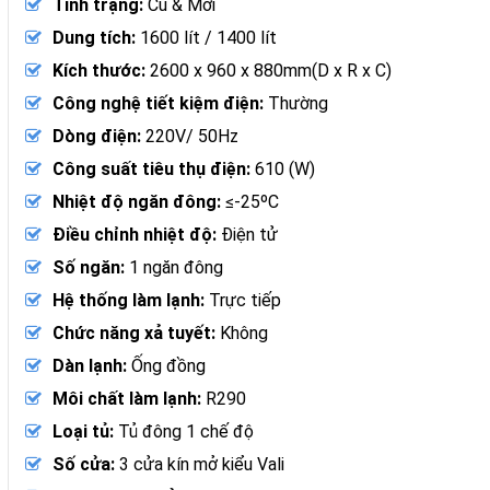
Tình trạng:
Cũ & Mới
Dung tích:
1600 lít / 1400 lít
Kích thước:
2600 x 960 x 880mm(D x R x C)
Công nghệ tiết kiệm điện:
Thường
Dòng điện:
220V/ 50Hz
Công suất tiêu thụ điện:
610 (W)
Nhiệt độ ngăn đông:
≤-25ºC
Điều chỉnh nhiệt độ:
Điện tử
Số ngăn:
1 ngăn đông
Hệ thống làm lạnh:
Trực tiếp
Chức năng xả tuyết:
Không
Dàn lạnh:
Ống đồng
Môi chất làm lạnh:
R290
Loại tủ:
Tủ đông 1 chế độ
Số cửa:
3 cửa kín mở kiểu Vali