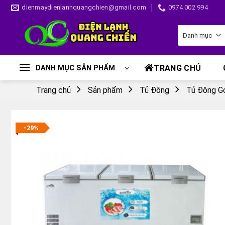
Skip
dienmaydienlanhquangchien@gmail.com
0974 002 994
to
content
TRANG CHỦ
DANH MỤC SẢN PHẨM
Trang chủ
Sản phẩm
Tủ Đông
Tủ Đông G
-29%