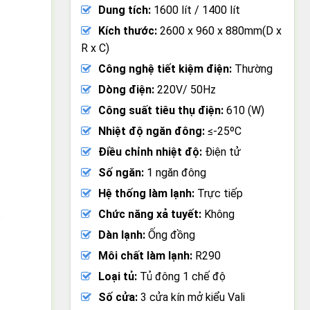
Dung tích:
1600 lít / 1400 lít
Kích thước:
2600 x 960 x 880mm(D x
R x C)
Công nghệ tiết kiệm điện:
Thường
Dòng điện:
220V/ 50Hz
Công suất tiêu thụ điện:
610 (W)
Nhiệt độ ngăn đông:
≤-25ºC
Điều chỉnh nhiệt độ:
Điện tử
Số ngăn:
1 ngăn đông
Hệ thống làm lạnh:
Trực tiếp
Chức năng xả tuyết:
Không
Dàn lạnh:
Ống đồng
Môi chất làm lạnh:
R290
Loại tủ:
Tủ đông 1 chế độ
Số cửa:
3 cửa kín mở kiểu Vali