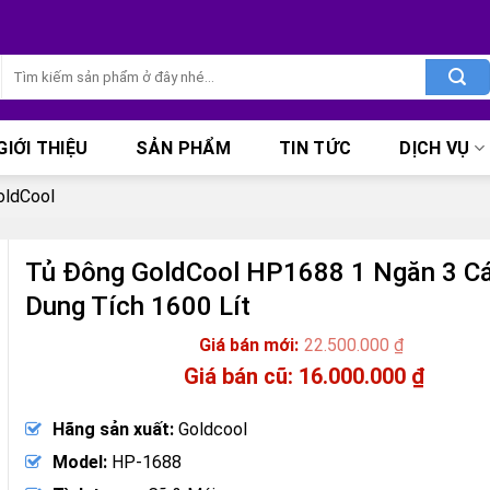
Tìm
kiếm:
GIỚI THIỆU
SẢN PHẨM
TIN TỨC
DỊCH VỤ
oldCool
Tủ Đông GoldCool HP1688 1 Ngăn 3 C
Dung Tích 1600 Lít
22.500.000
₫
Giá
16.000.000
₫
gốc
Giá
là:
hiện
Hãng sản xuất:
Goldcool
22.500.000 ₫.
tại
là:
Model:
HP-1688
16.000.000 ₫.