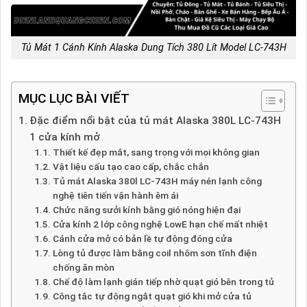
Tủ Mát 1 Cánh Kính Alaska Dung Tích 380 Lít Model LC-743H
MỤC LỤC BÀI VIẾT
Đặc điểm nổi bật của tủ mát Alaska 380L LC-743H
1 cửa kính mở
Thiết kế đẹp mắt, sang trọng với mọi không gian
Vật liệu cấu tạo cao cấp, chắc chắn
Tủ mát Alaska 380l LC-743H máy nén lạnh công
nghệ tiên tiến vận hành êm ái
Chức năng sưởi kính bằng gió nóng hiện đại
Cửa kính 2 lớp công nghệ LowE hạn chế mất nhiệt
Cánh cửa mở có bản lề tự động đóng cửa
Lòng tủ được làm bằng coil nhôm sơn tĩnh điện
chống ăn mòn
Chế độ làm lạnh gián tiếp nhờ quạt gió bên trong tủ
Công tắc tự động ngắt quạt gió khi mở cửa tủ