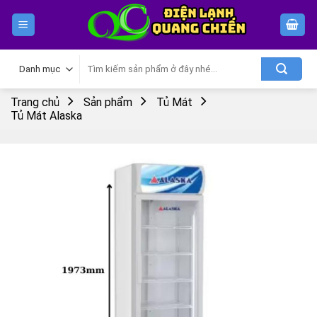
Skip
to
content
Tìm
kiếm:
Trang chủ
Sản phẩm
Tủ Mát
Tủ Mát Alaska