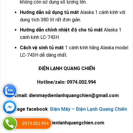
không còn sử dụng số lượng lớn.
Hướng dẫn sử dụng tủ mát
Alaska 1 cánh kính với
dung tích 380 lít rất đơn giản.
Hướng dẫn chỉnh nhiệt độ cho tủ mát
Alaska 1
cánh kính LC-743H.
Cách vệ sinh tủ mát
1 cánh kính hãng Alaska model
LC-743H dễ dàng nhất.
ĐIỆN LẠNH QUANG CHIẾN
Hotline/zalo: 0974.002.994
Email: dienmaydienlanhquangchien@gmail.com
Fanpage facebook
:
Điện Máy – Điện Lạnh Quang Chiến
Website: dienlanhquangchien.com
0974 002 994