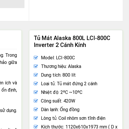
Tủ Mát Alaska 800L LCI-800C
Inverter 2 Cánh Kính
ng. Trong
Model: LCI-800C
hảo giữa
Thương hiệu: Alaska
Dung tích: 800 lít
ện ích và
Loại tủ: Tủ mát đứng 2 cánh
 ổn định,
Nhiệt độ: 2ºC ~10ºC
Công suất: 420W
Dàn lạnh: Ống đồng
 sử dụng.
Lòng tủ: Coil nhôm sơn tĩnh điện
Kích thước: 1120x610x1973 mm ( D x