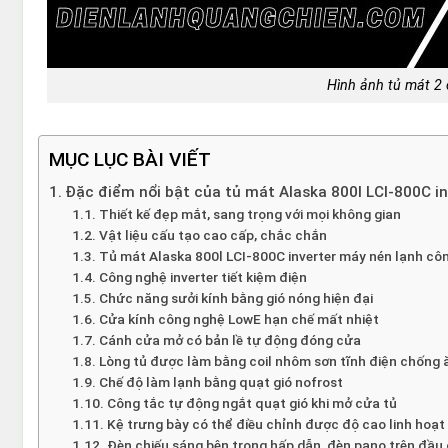
Hình ảnh tủ mát 2 
MỤC LỤC BÀI VIẾT
Đặc điểm nổi bật của tủ mát Alaska 800l LCI-800C in
Thiết kế đẹp mắt, sang trọng với mọi không gian
Vật liệu cấu tạo cao cấp, chắc chắn
Tủ mát Alaska 800l LCI-800C inverter máy nén lạnh côn
Công nghệ inverter tiết kiệm điện
Chức năng sưởi kính bằng gió nóng hiện đại
Cửa kính công nghệ LowE hạn chế mất nhiệt
Cánh cửa mở có bản lề tự động đóng cửa
Lòng tủ được làm bằng coil nhôm sơn tĩnh điện chống
Chế độ làm lạnh bằng quạt gió nofrost
Công tắc tự động ngắt quạt gió khi mở cửa tủ
Kệ trưng bày có thể điều chỉnh được độ cao linh hoạt
Đèn chiếu sáng bên trong hấp dẫn, đèn pano trên đầu