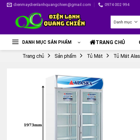
Skip
dienmaydienlanhquangchien@gmail.com
0974 002 994
to
content
TRANG CHỦ
DANH MỤC SẢN PHẨM
Trang chủ
Sản phẩm
Tủ Mát
Tủ Mát Ala