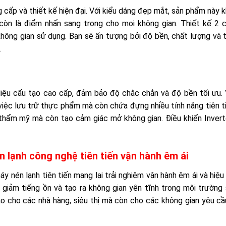
 cấp và thiết kế hiện đại. Với kiểu dáng đẹp mắt, sản phẩm này 
òn là điểm nhấn sang trọng cho mọi không gian. Thiết kế 2 c
 không gian sử dụng. Bạn sẽ ấn tượng bởi độ bền, chất lượng và 
.
liệu cấu tạo cao cấp, đảm bảo độ chắc chắn và độ bền tối ưu. 
o việc lưu trữ thực phẩm mà còn chứa đựng nhiều tính năng tiên t
h thẩm mỹ mà còn tạo cảm giác mở không gian. Điều khiển Inver
n lạnh công nghệ tiên tiến vận hành êm ái
áy nén lạnh tiên tiến mang lại trải nghiệm vận hành êm ái và hiệu
 giảm tiếng ồn và tạo ra không gian yên tĩnh trong môi trường
ảo cho các nhà hàng, siêu thị mà còn cho các không gian yêu c