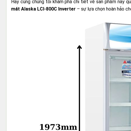
Hãy cùng chúng tôi khám phá chi tiết về sản phẩm này qua
mát Alaska LCI-800C Inverter
– sự lựa chọn hoàn hảo ch