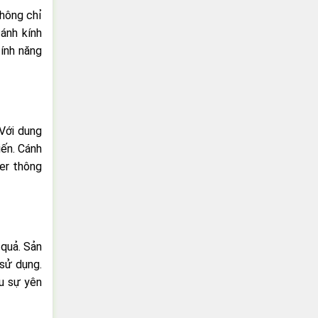
không chỉ
ánh kính
tính năng
Với dung
iến. Cánh
ter thông
 quả. Sản
 sử dụng.
ầu sự yên