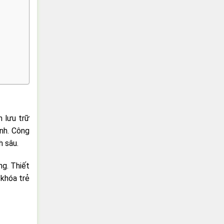
m lưu trữ
ạnh. Công
h sâu.
ng. Thiết
 khóa trẻ