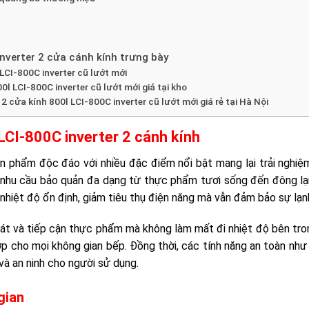
nverter 2 cửa cánh kính trưng bày
LCI-800C inverter cũ lướt mới
l LCI-800C inverter cũ lướt mới giá tại kho
2 cửa kính 800l LCI-800C inverter cũ lướt mới giá rẻ tại Hà Nội
LCI-800C inverter 2 cánh kính
ản phẩm độc đáo với nhiều đặc điểm nổi bật mang lại trải nghiệ
ng nhu cầu bảo quản đa dạng từ thực phẩm tươi sống đến đông l
 nhiệt độ ổn định, giảm tiêu thụ điện năng mà vẫn đảm bảo sự lạn
sát và tiếp cận thực phẩm mà không làm mất đi nhiệt độ bên tro
hợp cho mọi không gian bếp. Đồng thời, các tính năng an toàn như
và an ninh cho người sử dụng.
gian