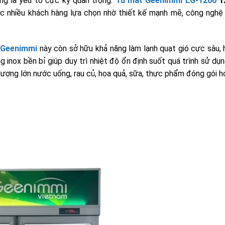
ọng là yếu tố cực kỳ quan trọng.
Tủ mát Geenimmi LG-1200
12
 nhiều khách hàng lựa chọn nhờ thiết kế mạnh mẽ, công nghệ 
 Geenimmi
này còn sở hữu khả năng làm lạnh quạt gió cực sâu,
inox bền bỉ giúp duy trì nhiệt độ ổn định suốt quá trình sử dụn
lượng lớn nước uống, rau củ, hoa quả, sữa, thực phẩm đóng gói 