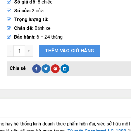
Số giá đỡ:
8 chiếc
Số cửa:
2 cửa
Trọng lượng tủ:
Chân đế:
Bánh xe
Bảo hành:
6 – 24 tháng
Tủ Mát Geenimmi LG-1200 1200 Lít 2 Cánh Sấy Kính Điện số 
THÊM VÀO GIỎ HÀNG
hàng hay hệ thống kinh doanh thực phẩm hiện đại, việc sở hữu một