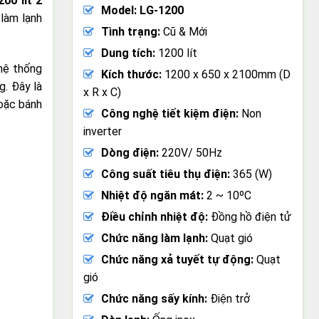
00 lít 2
Model: LG-1200
làm lạnh
Tình trạng:
Cũ & Mới
Dung tích:
1200 lít
 hệ thống
Kích thước:
1200 x 650 x 2100mm (D
g. Đây là
x R x C)
hoặc bánh
Công nghệ tiết kiệm điện:
Non
inverter
Dòng điện:
220V/ 50Hz
Công suất tiêu thụ điện:
365 (W)
Nhiệt độ ngăn mát:
2 ~ 10ºC
Điều chỉnh nhiệt độ:
Đồng hồ điện tử
Chức năng làm lạnh:
Quạt gió
Chức năng xả tuyết tự động:
Quạt
gió
Chức năng sấy kính:
Điện trở