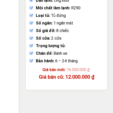
Dàn lạnh:
Ống inox
Môi chất làm lạnh:
R290
Loại tủ:
Tủ đứng
Số ngăn:
1 ngăn mát
Số giá đỡ:
8 chiếc
Số cửa:
2 cửa
Trọng lượng tủ:
Chân đế:
Bánh xe
Bảo hành:
6 – 24 tháng
16.500.000
₫
Giá
12.000.000
₫
gốc
Giá
là:
hiện
16.500.000 ₫.
tại
là:
12.000.000 ₫.