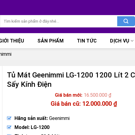
Tìm
kiếm:
GIỚI THIỆU
SẢN PHẨM
TIN TỨC
DỊCH VỤ
nimmi
Tủ Mát Geenimmi LG-1200 1200 Lít 2 
Sấy Kính Điện
16.500.000
₫
Giá
12.000.000
₫
gốc
Giá
là:
hiện
Hãng sản xuất:
Geenimmi
16.500.000 ₫.
tại
là:
Model: LG-1200
12.000.000 ₫.