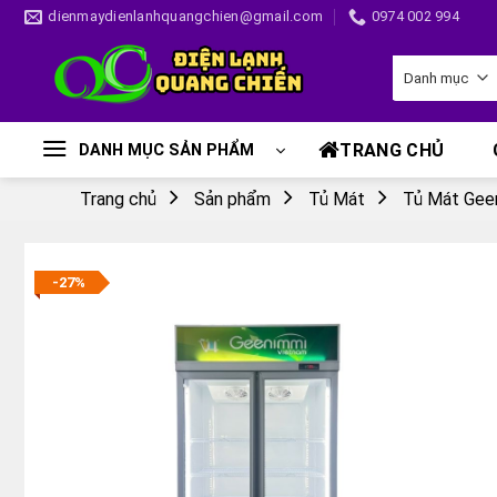
Skip
dienmaydienlanhquangchien@gmail.com
0974 002 994
to
content
TRANG CHỦ
DANH MỤC SẢN PHẨM
Trang chủ
Sản phẩm
Tủ Mát
Tủ Mát Gee
-27%