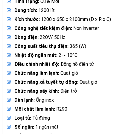
Tình trạng:
Cũ & Mới
Dung tích:
1200 lít
Kích thước:
1200 x 650 x 2100mm (D x R x C)
Công nghệ tiết kiệm điện:
Non inverter
Dòng điện:
220V/ 50Hz
Công suất tiêu thụ điện:
365 (W)
Nhiệt độ ngăn mát:
2 ~ 10ºC
Điều chỉnh nhiệt độ:
Đồng hồ điện tử
Chức năng làm lạnh:
Quạt gió
Chức năng xả tuyết tự động:
Quạt gió
Chức năng sấy kính:
Điện trở
Dàn lạnh:
Ống inox
Môi chất làm lạnh:
R290
Loại tủ:
Tủ đứng
Số ngăn:
1 ngăn mát