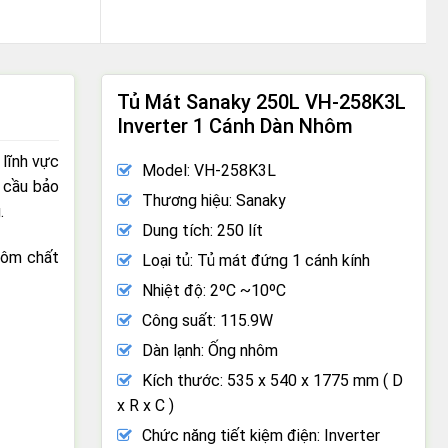
Tủ Mát Sanaky 250L VH-258K3L
Inverter 1 Cánh Dàn Nhôm
 lĩnh vực
Model: VH-258K3L
u cầu bảo
Thương hiệu: Sanaky
.
Dung tích: 250 lít
hôm chất
Loại tủ: Tủ mát đứng 1 cánh kính
Nhiệt độ: 2ºC ~10ºC
Công suất: 115.9W
Dàn lạnh: Ống nhôm
Kích thước: 535 x 540 x 1775 mm ( D
x R x C )
Chức năng tiết kiệm điện: Inverter