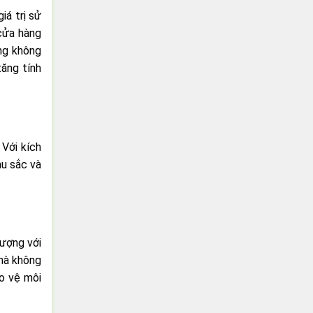
iá trị sử
 cửa hàng
ọng không
ăng tính
 Với kích
àu sắc và
tượng với
 mà không
ảo vệ môi