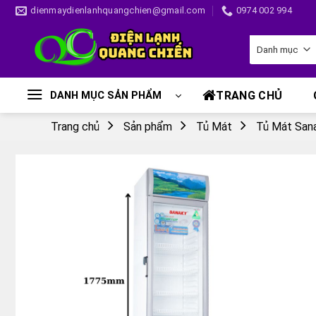
Skip
dienmaydienlanhquangchien@gmail.com
0974 002 994
to
content
TRANG CHỦ
DANH MỤC SẢN PHẨM
Trang chủ
Sản phẩm
Tủ Mát
Tủ Mát San