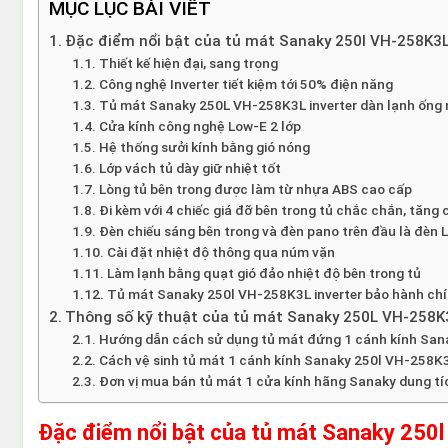
MỤC LỤC BÀI VIẾT
Đặc điểm nổi bật của tủ mát Sanaky 250l VH-258K3L
Thiết kế hiện đại, sang trọng
Công nghệ Inverter tiết kiệm tới 50% điện năng
Tủ mát Sanaky 250L VH-258K3L inverter dàn lạnh ống 
Cửa kính công nghệ Low-E 2 lớp
Hệ thống sưởi kính bằng gió nóng
Lớp vách tủ dày giữ nhiệt tốt
Lòng tủ bên trong được làm từ nhựa ABS cao cấp
Đi kèm với 4 chiếc giá đỡ bên trong tủ chắc chắn, tăng 
Đèn chiếu sáng bên trong và đèn pano trên đầu là đèn 
Cài đặt nhiệt độ thông qua núm vặn
Làm lạnh bằng quạt gió đảo nhiệt độ bên trong tủ
Tủ mát Sanaky 250l VH-258K3L inverter bảo hành chí
Thông số kỹ thuật của tủ mát Sanaky 250L VH-258K3
Hướng dẫn cách sử dụng tủ mát đứng 1 cánh kính San
Cách vệ sinh tủ mát 1 cánh kính Sanaky 250l VH-258K3
Đơn vị mua bán tủ mát 1 cửa kính hãng Sanaky dung tí
Đặc điểm nổi bật của tủ mát Sanaky 250l