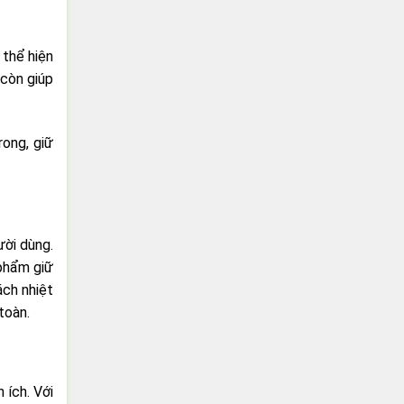
 thể hiện
 còn giúp
rong, giữ
ời dùng.
 phẩm giữ
ách nhiệt
toàn.
 ích. Với