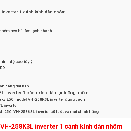
 inverter 1 cánh kính dàn nhôm
nhôm bền bỉ, làm lạnh nhanh
chỉnh độ cao tùy ý
LED
nh hãng dài hạn
L inverter 1 cánh kính dàn lạnh ống nhôm
aky 250l model VH-258K3L inverter đúng cách
L inverter
ch 250l VH-258K3L inverter cũ lướt và mới chính hãng
 VH-258K3L inverter 1 cánh kính dàn nhôm