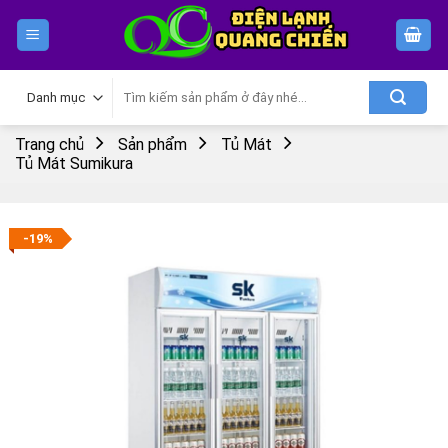
Skip
to
content
Tìm
kiếm:
Trang chủ
Sản phẩm
Tủ Mát
Tủ Mát Sumikura
-19%