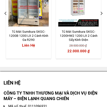
Tủ Mát Sumikura SKSC-
Tủ Mát Sumikura SKSC-
1200B 1200 Lít 2 Cánh Kính
1200HW2 1200 Lít 2 Cánh
Ga R290
Sấy Kính Điện
Liên Hệ
28.500.000
₫
Giá
Giá
22.000.000
₫
gốc
hiện
là:
tại
28.500.000 ₫.
là:
22.000.00
LIÊN HỆ
CÔNG TY TNHH THƯƠNG MẠI VÀ DỊCH VỤ ĐIỆN
MÁY – ĐIỆN LẠNH QUANG CHIẾN
Mã số thuế: 0111096931