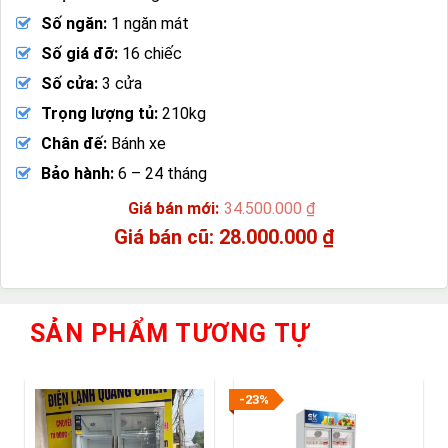
Số ngăn:
1 ngăn mát
Số giá đỡ:
16 chiếc
Số cửa:
3 cửa
Trọng lượng tủ:
210kg
Chân đế:
Bánh xe
Bảo hành:
6 – 24 tháng
34.500.000
₫
Giá
28.000.000
₫
gốc
Giá
là:
hiện
34.500.000 ₫.
tại
là:
SẢN PHẨM TƯƠNG TỰ
28.000.000 ₫.
-23%