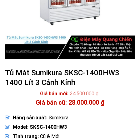
Tủ Mát Sumikura SKSC-1400HW3
1400 Lít 3 Cánh Kính
34.500.000
₫
Giá
28.000.000
₫
gốc
Giá
là:
hiện
Hãng sản xuất:
Sumikura
34.500.000 ₫.
tại
là:
Model: SKSC-1400HW3
28.000.000 ₫.
Tình trạng:
Cũ & Mới