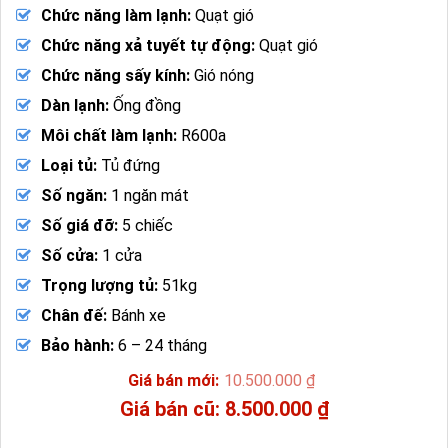
Chức năng làm lạnh:
Quạt gió
Chức năng xả tuyết tự động:
Quạt gió
Chức năng sấy kính:
Gió nóng
Dàn lạnh:
Ống đồng
Môi chất làm lạnh:
R600a
Loại tủ:
Tủ đứng
Số ngăn:
1 ngăn mát
Số giá đỡ:
5 chiếc
Số cửa:
1 cửa
Trọng lượng tủ:
51kg
Chân đế:
Bánh xe
Bảo hành:
6 – 24 tháng
10.500.000
₫
Giá
8.500.000
₫
gốc
Giá