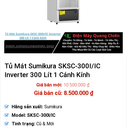
Tủ Mát Sumikura SKSC-300I/IC
Inverter 300 Lít 1 Cánh Kính
10.500.000
₫
Giá
8.500.000
₫
gốc
Giá
là:
hiện
Hãng sản xuất:
Sumikura
10.500.000 ₫.
tại
là:
Model: SKSC-300I/IC
8.500.000 ₫.
Tình trạng:
Cũ & Mới