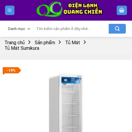
Skip
to
content
Tìm
kiếm:
Trang chủ
Sản phẩm
Tủ Mát
Tủ Mát Sumikura
-19%