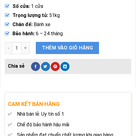
Số cửa:
1 cửa
Trọng lượng tủ:
51kg
Chân đế:
Bánh xe
Bảo hành:
6 – 24 tháng
Tủ Mát Sumikura SKSC-300I/IC Inverter 300 Lít 1 Cánh Kính s
THÊM VÀO GIỎ HÀNG
CAM KẾT BÁN HÀNG
Nhà bán lẻ: Uy tín số 1
Chế độ bảo hành hậu mãi
Sản phẩm đạt chuẩn chất lượng khi giao hàng