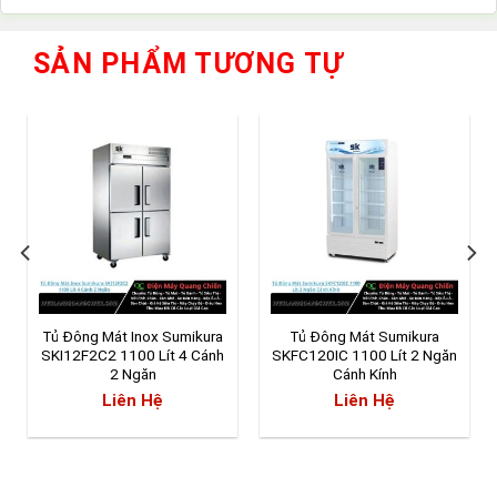
là:
hiện
10.500.000 ₫.
tại
là:
SẢN PHẨM TƯƠNG TỰ
8.500.000 ₫.
Tủ Đông Mát Inox Sumikura
Tủ Đông Mát Sumikura
SKI12F2C2 1100 Lít 4 Cánh
SKFC120IC 1100 Lít 2 Ngăn
2 Ngăn
Cánh Kính
iá
Liên Hệ
Liên Hệ
iện
ại
: