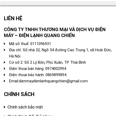
.000.000 ₫.
LIÊN HỆ
CÔNG TY TNHH THƯƠNG MẠI VÀ DỊCH VỤ ĐIỆN
MÁY – ĐIỆN LẠNH QUANG CHIẾN
Mã số thuế: 0111096931
Địa chỉ: Số nhà 32, Ngõ 54 đường Cao Trung 1, xã Hoài Đức,
Hà Nội
Cơ sở 2: Số 2 Lý Bôn, Phú Xuân, TP Thái Bình
Điện thoại bán hàng:
0974002994
Điện thoại bảo hành: 0869899894
Email:
dienmaydienlanhquangchien@gmail.com
CHÍNH SÁCH
Chính sách bảo mật