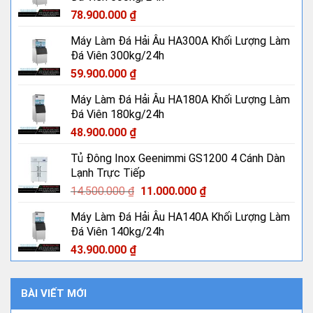
78.900.000
₫
Máy Làm Đá Hải Âu HA300A Khối Lượng Làm
Đá Viên 300kg/24h
59.900.000
₫
Máy Làm Đá Hải Âu HA180A Khối Lượng Làm
Đá Viên 180kg/24h
48.900.000
₫
Tủ Đông Inox Geenimmi GS1200 4 Cánh Dàn
Lạnh Trực Tiếp
Giá
Giá
14.500.000
₫
11.000.000
₫
gốc
hiện
Máy Làm Đá Hải Âu HA140A Khối Lượng Làm
là:
tại
Đá Viên 140kg/24h
14.500.000 ₫.
là:
11.000.000 ₫.
43.900.000
₫
BÀI VIẾT MỚI