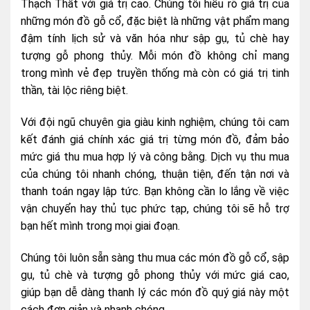
Thạch Thất với giá trị cao. Chúng tôi hiểu rõ giá trị của
những món đồ gỗ cổ, đặc biệt là những vật phẩm mang
đậm tính lịch sử và văn hóa như sập gụ, tủ chè hay
tượng gỗ phong thủy. Mỗi món đồ không chỉ mang
trong mình vẻ đẹp truyền thống mà còn có giá trị tinh
thần, tài lộc riêng biệt.
Với đội ngũ chuyên gia giàu kinh nghiệm, chúng tôi cam
kết đánh giá chính xác giá trị từng món đồ, đảm bảo
mức giá thu mua hợp lý và công bằng. Dịch vụ thu mua
của chúng tôi nhanh chóng, thuận tiện, đến tận nơi và
thanh toán ngay lập tức. Bạn không cần lo lắng về việc
vận chuyển hay thủ tục phức tạp, chúng tôi sẽ hỗ trợ
bạn hết mình trong mọi giai đoạn.
Chúng tôi luôn sẵn sàng thu mua các món đồ gỗ cổ, sập
gụ, tủ chè và tượng gỗ phong thủy với mức giá cao,
giúp bạn dễ dàng thanh lý các món đồ quý giá này một
cách đơn giản và nhanh chóng.