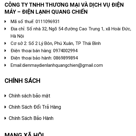
CÔNG TY TNHH THƯƠNG MẠI VÀ DỊCH VỤ ĐIỆN
MÁY – ĐIỆN LẠNH QUANG CHIẾN
Mã số thuế: 0111096931
Địa chỉ: Số nhà 32, Ngõ 54 đường Cao Trung 1, xã Hoài Đức,
Hà Nội
Cơ sở 2: Số 2 Lý Bôn, Phú Xuân, TP Thái Bình
Điện thoại bán hàng:
0974002994
Điện thoại bảo hành: 0869899894
Email:
dienmaydienlanhquangchien@gmail.com
CHÍNH SÁCH
Chính sách bảo mật
Chính Sách Đổi Trả Hàng
Chính Sách Bảo Hành
MẠNG XÃ HỘI