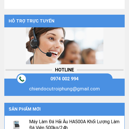
HỖ TRỢ TRỰC TUYẾN
HOTLINE
0974 002 994
chiendocutroiphung@gmail.com
SẢN PHẨM MỚI
Máy Làm Đá Hải Âu HA500A Khối Lượng Làm
Đá Viên 500kg/24h