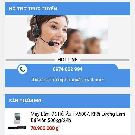
HỖ TRỢ TRỰC TUYẾN
HOTLINE
0974 002 994
chiendocutroiphung@gmail.com
SẢN PHẨM MỚI
Máy Làm Đá Hải Âu HA500A Khối Lượng Làm
Đá Viên 500kg/24h
78.900.000
₫