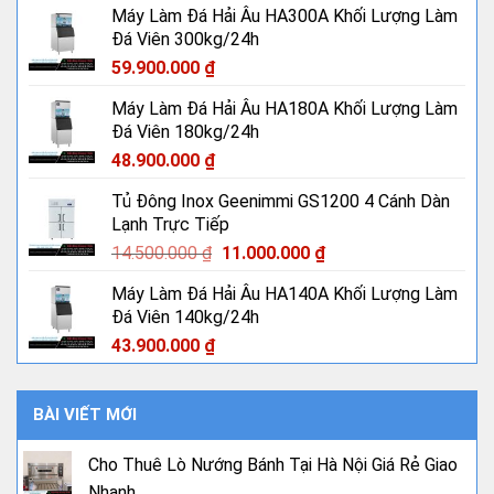
Máy Làm Đá Hải Âu HA300A Khối Lượng Làm
Đá Viên 300kg/24h
59.900.000
₫
Máy Làm Đá Hải Âu HA180A Khối Lượng Làm
Đá Viên 180kg/24h
48.900.000
₫
Tủ Đông Inox Geenimmi GS1200 4 Cánh Dàn
Lạnh Trực Tiếp
Giá
Giá
14.500.000
₫
11.000.000
₫
gốc
hiện
Máy Làm Đá Hải Âu HA140A Khối Lượng Làm
là:
tại
Đá Viên 140kg/24h
14.500.000 ₫.
là:
11.000.000 ₫.
43.900.000
₫
BÀI VIẾT MỚI
Cho Thuê Lò Nướng Bánh Tại Hà Nội Giá Rẻ Giao
Nhanh