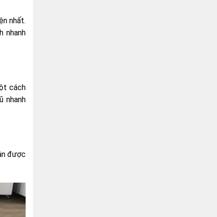
ện nhất.
ch nhanh
ột cách
cũ nhanh
hận được