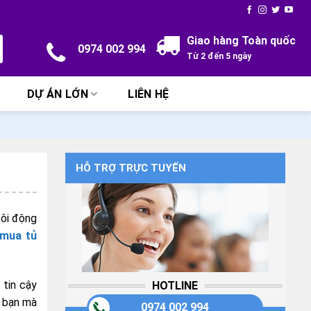
Giao hàng Toàn quốc
0974 002 994
Từ 2 đến 5 ngày
DỰ ÁN LỚN
LIÊN HỆ
HỖ TRỢ TRỰC TUYẾN
sôi động
 mua tủ
 tin cậy
HOTLINE
a bạn mà
0974 002 994