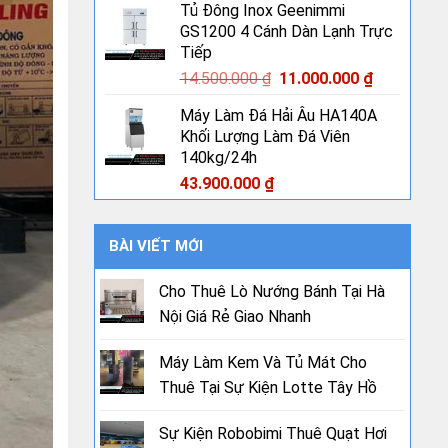
Tủ Đông Inox Geenimmi
GS1200 4 Cánh Dàn Lạnh Trực
Tiếp
Giá
Giá
14.500.000
₫
11.000.000
₫
gốc
hiện
Máy Làm Đá Hải Âu HA140A
là:
tại
Khối Lượng Làm Đá Viên
14.500.000 ₫.
là:
140kg/24h
11.000.000
43.900.000
₫
BÀI VIẾT MỚI
Cho Thuê Lò Nướng Bánh Tại Hà
Nội Giá Rẻ Giao Nhanh
Máy Làm Kem Và Tủ Mát Cho
Thuê Tại Sự Kiện Lotte Tây Hồ
Sự Kiện Robobimi Thuê Quạt Hơi