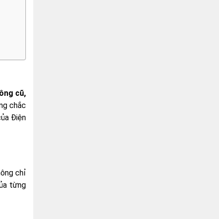
ông cũ,
ững chắc
của Điện
hông chỉ
của từng