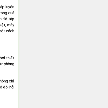
tập luyện
trong quá
ấp độ tập
biệt, máy
 một cách
bởi thiết
 từ phòng
không chỉ
ó đòi hỏi