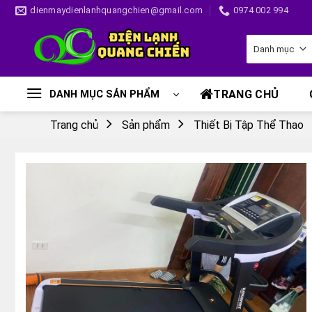
Skip
dienmaydienlanhquangchien@gmail.com
0974 002 994
to
content
TRANG CHỦ
DANH MỤC SẢN PHẨM
Trang chủ
Sản phẩm
Thiết Bị Tập Thể Thao