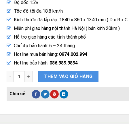
Độ dốc 15%
Tốc độ tối đa 18.8 km/h
Kích thước đã lắp ráp: 1840 x 860 x 1340 mm ( D x R x C 
Miễn phí giao hàng nội thành Hà Nội ( bán kính 20km )
Hỗ trợ giao hàng các tỉnh thành phố
Chế độ bảo hành: 6 – 24 tháng
Hotline mua bán hàng:
0974.002.994
Hotline bảo hành:
086.989.9894
Máy Chạy Bộ Kingsport KS-2036 Đa Năng Cũ Đã Qua Sử Dụng
THÊM VÀO GIỎ HÀNG