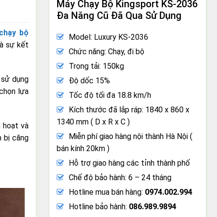
Máy Chạy Bộ Kingsport KS-2036
Đa Năng Cũ Đã Qua Sử Dụng
chạy bộ
Model: Luxury KS-2036
à sự kết
Chức năng: Chạy, đi bộ
Trọng tải: 150kg
 sử dụng
Độ dốc 15%
 chọn lựa
Tốc độ tối đa 18.8 km/h
Kích thước đã lắp ráp: 1840 x 860 x
1340 mm ( D x R x C )
 hoạt và
Miễn phí giao hàng nội thành Hà Nội (
h bị căng
bán kính 20km )
Hỗ trợ giao hàng các tỉnh thành phố
Chế độ bảo hành: 6 – 24 tháng
Hotline mua bán hàng:
0974.002.994
Hotline bảo hành:
086.989.9894