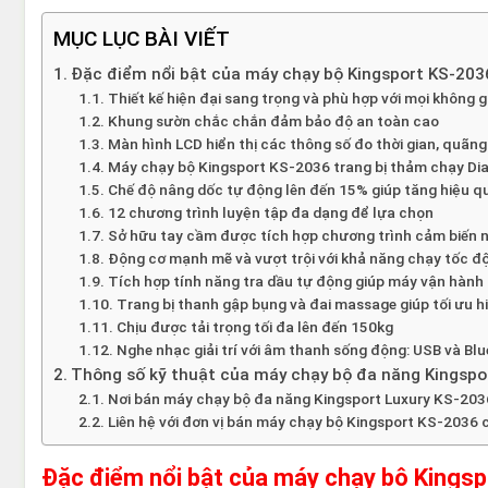
MỤC LỤC BÀI VIẾT
Đặc điểm nổi bật của máy chạy bộ Kingsport KS-203
Thiết kế hiện đại sang trọng và phù hợp với mọi không g
Khung sườn chắc chắn đảm bảo độ an toàn cao
Màn hình LCD hiển thị các thông số đo thời gian, quãng
Máy chạy bộ Kingsport KS-2036 trang bị thảm chạy Dia
Chế độ nâng dốc tự động lên đến 15% giúp tăng hiệu q
12 chương trình luyện tập đa dạng để lựa chọn
Sở hữu tay cầm được tích hợp chương trình cảm biến n
Động cơ mạnh mẽ và vượt trội với khả năng chạy tốc đ
Tích hợp tính năng tra dầu tự động giúp máy vận hành 
Trang bị thanh gập bụng và đai massage giúp tối ưu h
Chịu được tải trọng tối đa lên đến 150kg
Nghe nhạc giải trí với âm thanh sống động: USB và Bl
Thông số kỹ thuật của máy chạy bộ đa năng Kingspo
Nơi bán máy chạy bộ đa năng Kingsport Luxury KS-2036
Liên hệ với đơn vị bán máy chạy bộ Kingsport KS-2036 c
Đặc điểm nổi bật của máy chạy bộ Kings