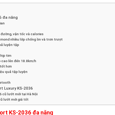
6 đa năng
ian
 đường, vận tốc và calories
mond nhiều lớp chống ồn và trơn trượt
uả luyện tập
hịp tim
ộ cao lên đến 18.8km/h
tốt hơn
iệu quả tập luyện
uetooth
rt Luxury KS-2036
 cũ lướt mới tại Hà Nội
ũ lướt mới giá tốt
port KS-2036 đa năng