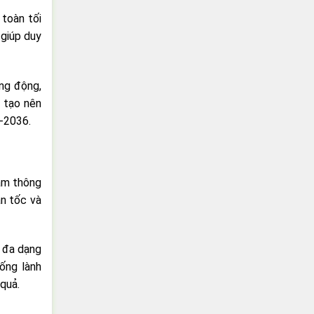
toàn tối
 giúp duy
ung động,
, tạo nên
S-2036.
tâm thông
ận tốc và
g đa dạng
sống lành
 quả.