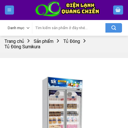
Skip
to
content
Tìm
kiếm:
Trang chủ
Sản phẩm
Tủ Đông
Tủ Đông Sumikura