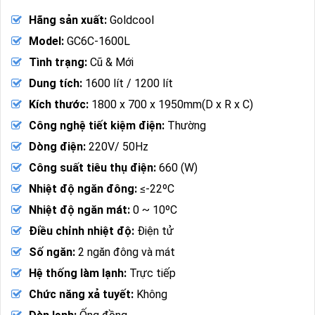
là:
hiện
Hãng sản xuất:
Goldcool
24.500.000 ₫.
tại
là:
Model:
GC6C-1600L
17.000.000 ₫.
Tình trạng:
Cũ & Mới
Dung tích:
1600 lít / 1200 lít
Kích thước:
1800 x 700 x 1950mm(D x R x C)
Công nghệ tiết kiệm điện:
Thường
Dòng điện:
220V/ 50Hz
Công suất tiêu thụ điện:
660 (W)
Nhiệt độ ngăn đông:
≤-22ºC
Nhiệt độ ngăn mát:
0 ~ 10ºC
Điều chỉnh nhiệt độ:
Điện tử
Số ngăn:
2 ngăn đông và mát
Hệ thống làm lạnh:
Trực tiếp
Chức năng xả tuyết:
Không