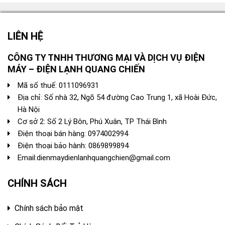
27.000.000 ₫.
là:
9.500
0.000 ₫.
21.000.000 ₫.
LIÊN HỆ
CÔNG TY TNHH THƯƠNG MẠI VÀ DỊCH VỤ ĐIỆN
MÁY – ĐIỆN LẠNH QUANG CHIẾN
Mã số thuế: 0111096931
Địa chỉ: Số nhà 32, Ngõ 54 đường Cao Trung 1, xã Hoài Đức,
Hà Nội
Cơ sở 2: Số 2 Lý Bôn, Phú Xuân, TP Thái Bình
Điện thoại bán hàng:
0974002994
Điện thoại bảo hành: 0869899894
Email:
dienmaydienlanhquangchien@gmail.com
CHÍNH SÁCH
Chính sách bảo mật