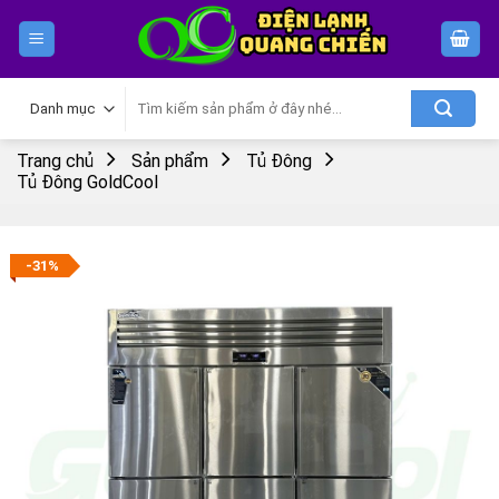
Skip
to
content
Tìm
kiếm:
Trang chủ
Sản phẩm
Tủ Đông
Tủ Đông GoldCool
-31%