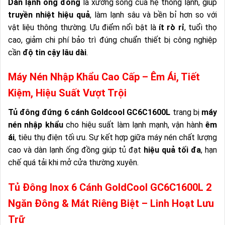
Dàn lạnh ống đồng
là xương sống của hệ thống lạnh, giúp
truyền nhiệt hiệu quả
, làm lạnh sâu và bền bỉ hơn so với
vật liệu thông thường. Ưu điểm nổi bật là
ít rò rỉ
, tuổi thọ
cao, giảm chi phí bảo trì đúng chuẩn thiết bị công nghiệp
cần
độ tin cậy lâu dài
.
Máy Nén Nhập Khẩu Cao Cấp – Êm Ái, Tiết
Kiệm, Hiệu Suất Vượt Trội
Tủ đông đứng 6 cánh Goldcool GC6C1600L
trang bị
máy
nén nhập khẩu
cho hiệu suất làm lạnh mạnh, vận hành
êm
ái
, tiêu thụ điện tối ưu. Sự kết hợp giữa máy nén chất lượng
cao và dàn lạnh ống đồng giúp tủ đạt
hiệu quả tối đa
, hạn
chế quá tải khi mở cửa thường xuyên.
Tủ Đông Inox 6 Cánh GoldCool GC6C1600L 2
Ngăn Đông & Mát Riêng Biệt – Linh Hoạt Lưu
Trữ