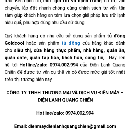
đầu. Bên cạnh đó, mức
giá tốt và cạnh tranh
, hỗ trợ vận
chuyển, lắp đặt nhanh chóng cùng chính sách tư vấn tận
tâm giúp khách hàng an tâm lựa chọn giải pháp lưu trữ lạnh
hiệu quả, phù hợp đúng nhu cầu sử dụng.
Quý khách hàng có nhu cầu sử dụng sản phẩm
tủ đông
Goldcool
hoặc sản phẩm
tủ đông
của hãng khác dành
cho
siêu thị, cửa hàng thực phẩm, nhà hàng, quán ăn,
quán cafe, quán tạp hóa, bách hóa, căng tin
,… Hãy liên
hệ tới
Hotline/zalo: 0974.002.994
của Điện Lạnh Quang
Chiến để được tư vấn cụ thể và có được mức giá tốt nhất
trên thị trường hiện nay.
CÔNG TY TNHH THƯƠNG MẠI VÀ DỊCH VỤ ĐIỆN MÁY –
ĐIỆN LẠNH QUANG CHIẾN
Hotline/zalo: 0974.002.994
Email: dienmaydienlanhquangchien@gmail.com