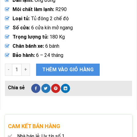
Dàn lạnh:
Ống đồng
Môi chất làm lạnh:
R290
Loại tủ:
Tủ đông 2 chế độ
Số cửa:
6 cửa kín mở ngang
Trọng lượng tủ:
180 Kg
Chân bánh xe:
6 bánh
Bảo hành:
6 – 24 tháng
Tủ Đông Inox 6 Cánh GoldCool GC6C1600L 1600 Lít 2 Ngăn số
THÊM VÀO GIỎ HÀNG
CAM KẾT BÁN HÀNG
Nhà bán lẻ: Uy tín số 1