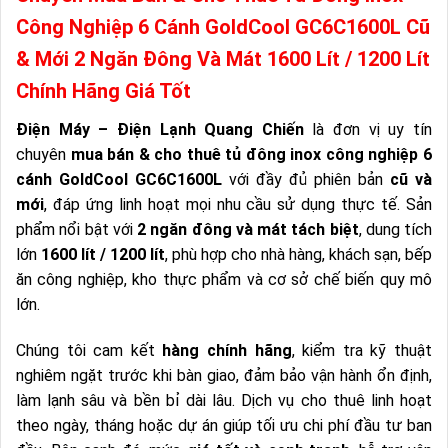
Công Nghiệp 6 Cánh GoldCool GC6C1600L Cũ
& Mới 2 Ngăn Đông Và Mát 1600 Lít / 1200 Lít
Chính Hãng Giá Tốt
Điện Máy – Điện Lạnh Quang Chiến
là đơn vị uy tín
chuyên
mua bán & cho thuê tủ đông inox công nghiệp 6
cánh GoldCool GC6C1600L
với đầy đủ phiên bản
cũ và
mới
, đáp ứng linh hoạt mọi nhu cầu sử dụng thực tế. Sản
phẩm nổi bật với
2 ngăn đông và mát tách biệt
, dung tích
lớn
1600 lít / 1200 lít
, phù hợp cho nhà hàng, khách sạn, bếp
ăn công nghiệp, kho thực phẩm và cơ sở chế biến quy mô
lớn.
Chúng tôi cam kết
hàng chính hãng
, kiểm tra kỹ thuật
nghiêm ngặt trước khi bàn giao, đảm bảo vận hành ổn định,
làm lạnh sâu và bền bỉ dài lâu. Dịch vụ cho thuê linh hoạt
theo ngày, tháng hoặc dự án giúp tối ưu chi phí đầu tư ban