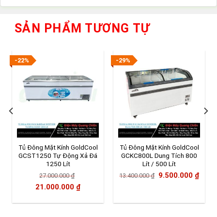
là:
hiện
24.500.000 ₫.
tại
là:
SẢN PHẨM TƯƠNG TỰ
17.000.000 ₫.
-22%
-29%
Tủ Đông Mặt Kính GoldCool
Tủ Đông Mặt Kính GoldCool
GCST1250 Tự Động Xả Đá
GCKC800L Dung Tích 800
1250 Lít
Lít / 500 Lít
Giá
Giá
9.500.000
₫
27.000.000
₫
13.400.000
₫
Giá
Giá
gốc
hiện
21.000.000
₫
gốc
hiện
là:
tại
là:
tại
13.400.000 ₫.
là: