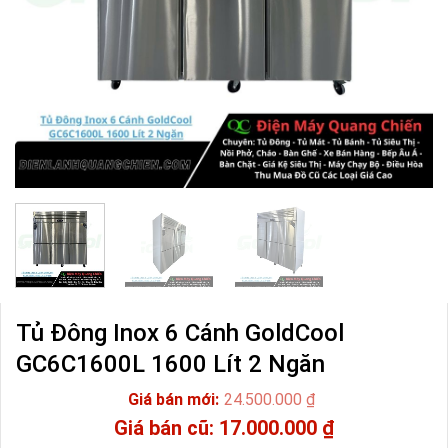
Tủ Đông Inox 6 Cánh GoldCool
GC6C1600L 1600 Lít 2 Ngăn
24.500.000
₫
Giá
17.000.000
₫
gốc
Giá