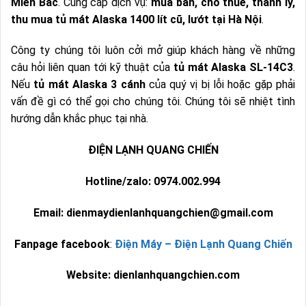
Miền Bắc
. Cung cấp dịch vụ:
mua bán, cho thuê, thanh lý,
thu mua tủ mát Alaska 1400 lít cũ, lướt tại Hà Nội
.
Công ty chúng tôi luôn cởi mở giúp khách hàng về những
câu hỏi liên quan tới kỹ thuật của
tủ mát Alaska SL-14C3
.
Nếu
tủ mát Alaska 3 cánh
của quý vị bị lỗi hoặc gặp phải
vấn đề gì có thể gọi cho chúng tôi. Chúng tôi sẽ nhiệt tình
hướng dẫn khắc phục tại nhà.
ĐIỆN LẠNH QUANG CHIẾN
Hotline/zalo: 0974.002.994
Email: dienmaydienlanhquangchien@gmail.com
Fanpage facebook
:
Điện Máy – Điện Lạnh Quang Chiến
Website: dienlanhquangchien.com