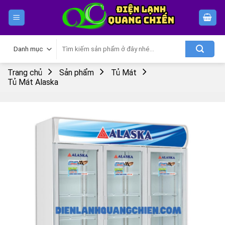
Skip
to
content
Tìm
kiếm:
Trang chủ
Sản phẩm
Tủ Mát
Tủ Mát Alaska