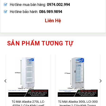
Hotline mua bán hàng:
0974.002.994
Hotline bảo hành:
086.989.9894
Liên Hệ
SẢN PHẨM TƯƠNG TỰ
Tủ Mát Alaska 270L LC-
Tủ Mát Alaska 300L LCI-300
455H 1 Cửa Kính LowE
Inverter 1 Cửa Kính Trưng