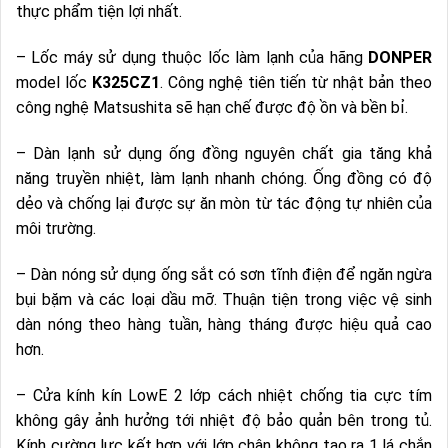
thực phẩm tiện lợi nhất.
– Lốc máy sử dụng thuộc lốc làm lạnh của hãng
DONPER
model lốc
K325CZ1
. Công nghệ tiên tiến từ nhật bản theo
công nghệ Matsushita sẽ hạn chế được độ ồn và bền bỉ.
– Dàn lạnh sử dụng ống đồng nguyên chất gia tăng khả
năng truyền nhiệt, làm lạnh nhanh chóng. Ống đồng có độ
dẻo và chống lại được sự ăn mòn từ tác động tự nhiên của
môi trường.
– Dàn nóng sử dụng ống sắt có sơn tĩnh điện để ngăn ngừa
bụi bặm và các loại dầu mỡ. Thuận tiện trong việc vệ sinh
dàn nóng theo hàng tuần, hàng tháng được hiệu quả cao
hơn.
– Cửa kính kín LowE 2 lớp cách nhiệt chống tia cực tím
không gây ảnh hưởng tới nhiệt độ bảo quản bên trong tủ.
Kính cường lực kết hợp với lớp chân không tạo ra 1 lá chắn